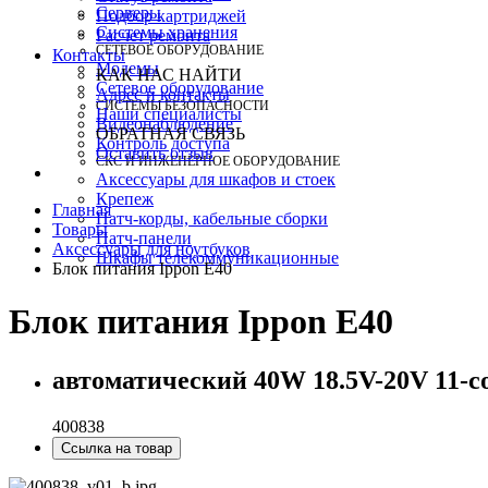
Серверы
Подбор картриджей
Системы хранения
Расчет ремонта
СЕТЕВОЕ ОБОРУДОВАНИЕ
Контакты
Модемы
КАК НАС НАЙТИ
Сетевое оборудование
Адрес и контакты
СИСТЕМЫ БЕЗОПАСНОСТИ
Наши специалисты
Видеонаблюдение
ОБРАТНАЯ СВЯЗЬ
Контроль доступа
Оставить отзыв
СКС И ИНЖЕНЕРНОЕ ОБОРУДОВАНИЕ
Аксессуары для шкафов и стоек
Крепеж
Главная
Патч-корды, кабельные сборки
Товары
Патч-панели
Аксессуары для ноутбуков
Шкафы телекоммуникационные
Блок питания Ippon E40
Блок питания Ippon E40
автоматический 40W 18.5V-20V 11-c
400838
Ссылка на товар