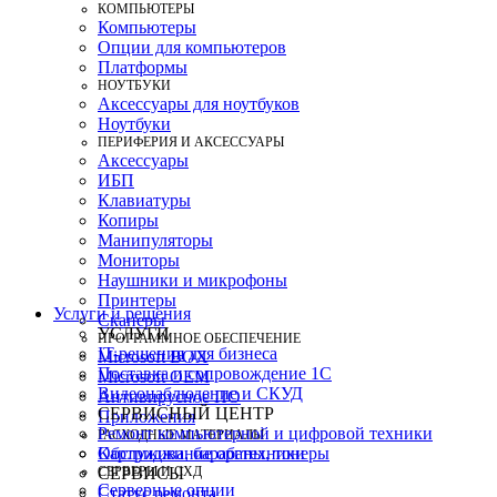
КОМПЬЮТЕРЫ
Компьютеры
Опции для компьютеров
Платформы
НОУТБУКИ
Аксессуары для ноутбуков
Ноутбуки
ПЕРИФЕРИЯ И АКСЕССУАРЫ
Аксессуары
ИБП
Клавиатуры
Копиры
Манипуляторы
Мониторы
Наушники и микрофоны
Принтеры
Услуги и решения
Сканеры
УСЛУГИ
ПРОГРАММНОЕ ОБЕСПЕЧЕНИЕ
IT-решения для бизнеса
Microsoft BOX
Поставка и сопровождение 1C
Microsoft OEM
Видеонаблюдение и СКУД
Антивирусное ПО
СЕРВИСНЫЙ ЦЕНТР
Приложения
Ремонт компьютерной и цифровой техники
РАСХОДНЫЕ МАТЕРИАЛЫ
Картриджи, барабаны, тонеры
Обслуживание оргтехники
СЕРВЕРЫ И СХД
СЕРВИСЫ
Серверные опции
Статус ремонта