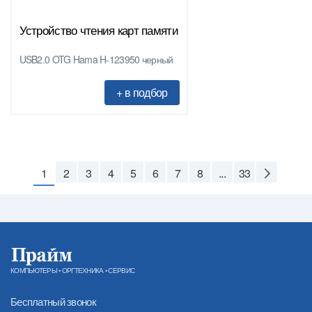
Устройство чтения карт памяти
USB2.0 OTG Hama H-123950 черный
1
2
3
4
5
6
7
8
...
33
КОМПЬЮТЕРЫ • ОРГТЕХНИКА • СЕРВИС
Бесплатный звонок