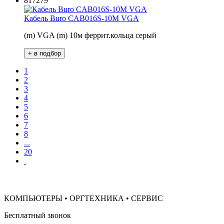
817279
Кабель Buro CAB016S-10M VGA
(m) VGA (m) 10м феррит.кольца серый
1
2
3
4
5
6
7
8
...
20
КОМПЬЮТЕРЫ • ОРГТЕХНИКА • СЕРВИС
Бесплатный звонок