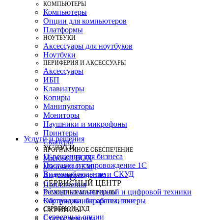
КОМПЬЮТЕРЫ
Компьютеры
Опции для компьютеров
Платформы
НОУТБУКИ
Аксессуары для ноутбуков
Ноутбуки
ПЕРИФЕРИЯ И АКСЕССУАРЫ
Аксессуары
ИБП
Клавиатуры
Копиры
Манипуляторы
Мониторы
Наушники и микрофоны
Принтеры
Услуги и решения
Сканеры
УСЛУГИ
ПРОГРАММНОЕ ОБЕСПЕЧЕНИЕ
IT-решения для бизнеса
Microsoft BOX
Поставка и сопровождение 1C
Microsoft OEM
Видеонаблюдение и СКУД
Антивирусное ПО
СЕРВИСНЫЙ ЦЕНТР
Приложения
Ремонт компьютерной и цифровой техники
РАСХОДНЫЕ МАТЕРИАЛЫ
Картриджи, барабаны, тонеры
Обслуживание оргтехники
СЕРВЕРЫ И СХД
СЕРВИСЫ
Серверные опции
Статус ремонта