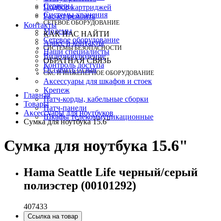
Серверы
Подбор картриджей
Системы хранения
Расчет ремонта
СЕТЕВОЕ ОБОРУДОВАНИЕ
Контакты
Модемы
КАК НАС НАЙТИ
Сетевое оборудование
Адрес и контакты
СИСТЕМЫ БЕЗОПАСНОСТИ
Наши специалисты
Видеонаблюдение
ОБРАТНАЯ СВЯЗЬ
Контроль доступа
Оставить отзыв
СКС И ИНЖЕНЕРНОЕ ОБОРУДОВАНИЕ
Аксессуары для шкафов и стоек
Крепеж
Главная
Патч-корды, кабельные сборки
Товары
Патч-панели
Аксессуары для ноутбуков
Шкафы телекоммуникационные
Сумка для ноутбука 15.6"
Сумка для ноутбука 15.6"
Hama Seattle Life черный/серый
полиэстер (00101292)
407433
Ссылка на товар