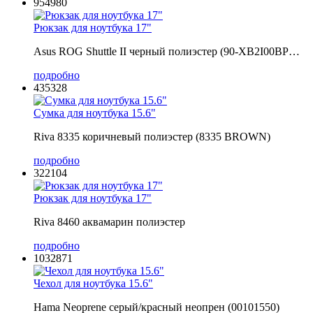
954980
Рюкзак для ноутбука 17"
Asus ROG Shuttle II черный полиэстер (90-XB2I00BP…
подробно
435328
Сумка для ноутбука 15.6"
Riva 8335 коричневый полиэстер (8335 BROWN)
подробно
322104
Рюкзак для ноутбука 17"
Riva 8460 аквамарин полиэстер
подробно
1032871
Чехол для ноутбука 15.6"
Hama Neoprene серый/красный неопрен (00101550)