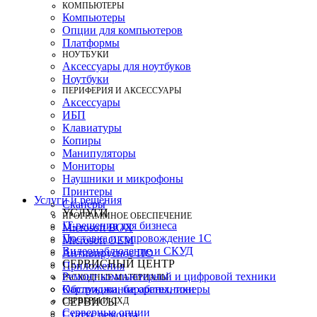
КОМПЬЮТЕРЫ
Компьютеры
Опции для компьютеров
Платформы
НОУТБУКИ
Аксессуары для ноутбуков
Ноутбуки
ПЕРИФЕРИЯ И АКСЕССУАРЫ
Аксессуары
ИБП
Клавиатуры
Копиры
Манипуляторы
Мониторы
Наушники и микрофоны
Принтеры
Услуги и решения
Сканеры
УСЛУГИ
ПРОГРАММНОЕ ОБЕСПЕЧЕНИЕ
IT-решения для бизнеса
Microsoft BOX
Поставка и сопровождение 1C
Microsoft OEM
Видеонаблюдение и СКУД
Антивирусное ПО
СЕРВИСНЫЙ ЦЕНТР
Приложения
Ремонт компьютерной и цифровой техники
РАСХОДНЫЕ МАТЕРИАЛЫ
Картриджи, барабаны, тонеры
Обслуживание оргтехники
СЕРВЕРЫ И СХД
СЕРВИСЫ
Серверные опции
Статус ремонта