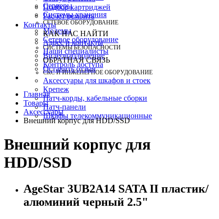
Серверы
Подбор картриджей
Системы хранения
Расчет ремонта
СЕТЕВОЕ ОБОРУДОВАНИЕ
Контакты
Модемы
КАК НАС НАЙТИ
Сетевое оборудование
Адрес и контакты
СИСТЕМЫ БЕЗОПАСНОСТИ
Наши специалисты
Видеонаблюдение
ОБРАТНАЯ СВЯЗЬ
Контроль доступа
Оставить отзыв
СКС И ИНЖЕНЕРНОЕ ОБОРУДОВАНИЕ
Аксессуары для шкафов и стоек
Крепеж
Главная
Патч-корды, кабельные сборки
Товары
Патч-панели
Аксессуары
Шкафы телекоммуникационные
Внешний корпус для HDD/SSD
Внешний корпус для
HDD/SSD
AgeStar 3UB2A14 SATA II пластик/
алюминий черный 2.5"