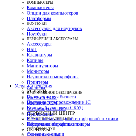
КОМПЬЮТЕРЫ
Компьютеры
Опции для компьютеров
Платформы
НОУТБУКИ
Аксессуары для ноутбуков
Ноутбуки
ПЕРИФЕРИЯ И АКСЕССУАРЫ
Аксессуары
ИБП
Клавиатуры
Копиры
Манипуляторы
Мониторы
Наушники и микрофоны
Принтеры
Услуги и решения
Сканеры
УСЛУГИ
ПРОГРАММНОЕ ОБЕСПЕЧЕНИЕ
IT-решения для бизнеса
Microsoft BOX
Поставка и сопровождение 1C
Microsoft OEM
Видеонаблюдение и СКУД
Антивирусное ПО
СЕРВИСНЫЙ ЦЕНТР
Приложения
Ремонт компьютерной и цифровой техники
РАСХОДНЫЕ МАТЕРИАЛЫ
Картриджи, барабаны, тонеры
Обслуживание оргтехники
СЕРВЕРЫ И СХД
СЕРВИСЫ
Серверные опции
Статус ремонта