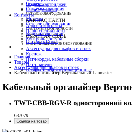
Серверы
Подбор картриджей
Системы хранения
Расчет ремонта
СЕТЕВОЕ ОБОРУДОВАНИЕ
Контакты
Модемы
КАК НАС НАЙТИ
Сетевое оборудование
Адрес и контакты
СИСТЕМЫ БЕЗОПАСНОСТИ
Наши специалисты
Видеонаблюдение
ОБРАТНАЯ СВЯЗЬ
Контроль доступа
Оставить отзыв
СКС И ИНЖЕНЕРНОЕ ОБОРУДОВАНИЕ
Аксессуары для шкафов и стоек
Крепеж
Главная
Патч-корды, кабельные сборки
Товары
Патч-панели
Аксессуары для шкафов и стоек
Шкафы телекоммуникационные
Кабельный органайзер Вертикальный Lanmaster
Кабельный органайзер Верти
TWT-CBB-RGV-R односторонний кол
637079
Ссылка на товар