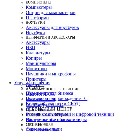
КОМПЬЮТЕРЫ
Компьютеры
Опции для компьютеров
Платформы
НОУТБУКИ
Аксессуары для ноутбуков
Ноутбуки
ПЕРИФЕРИЯ И АКСЕССУАРЫ
Аксессуары
ИБП
Клавиатуры
Копиры
Манипуляторы
Мониторы
Наушники и микрофоны
Принтеры
Услуги и решения
Сканеры
УСЛУГИ
ПРОГРАММНОЕ ОБЕСПЕЧЕНИЕ
IT-решения для бизнеса
Microsoft BOX
Поставка и сопровождение 1C
Microsoft OEM
Видеонаблюдение и СКУД
Антивирусное ПО
СЕРВИСНЫЙ ЦЕНТР
Приложения
Ремонт компьютерной и цифровой техники
РАСХОДНЫЕ МАТЕРИАЛЫ
Картриджи, барабаны, тонеры
Обслуживание оргтехники
СЕРВЕРЫ И СХД
СЕРВИСЫ
Серверные опции
Статус ремонта