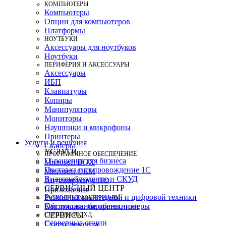
КОМПЬЮТЕРЫ
Компьютеры
Опции для компьютеров
Платформы
НОУТБУКИ
Аксессуары для ноутбуков
Ноутбуки
ПЕРИФЕРИЯ И АКСЕССУАРЫ
Аксессуары
ИБП
Клавиатуры
Копиры
Манипуляторы
Мониторы
Наушники и микрофоны
Принтеры
Услуги и решения
Сканеры
УСЛУГИ
ПРОГРАММНОЕ ОБЕСПЕЧЕНИЕ
IT-решения для бизнеса
Microsoft BOX
Поставка и сопровождение 1C
Microsoft OEM
Видеонаблюдение и СКУД
Антивирусное ПО
СЕРВИСНЫЙ ЦЕНТР
Приложения
Ремонт компьютерной и цифровой техники
РАСХОДНЫЕ МАТЕРИАЛЫ
Картриджи, барабаны, тонеры
Обслуживание оргтехники
СЕРВЕРЫ И СХД
СЕРВИСЫ
Серверные опции
Статус ремонта