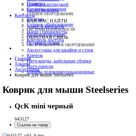
Серверы
Подбор картриджей
Системы хранения
Расчет ремонта
СЕТЕВОЕ ОБОРУДОВАНИЕ
Контакты
Модемы
КАК НАС НАЙТИ
Сетевое оборудование
Адрес и контакты
СИСТЕМЫ БЕЗОПАСНОСТИ
Наши специалисты
Видеонаблюдение
ОБРАТНАЯ СВЯЗЬ
Контроль доступа
Оставить отзыв
СКС И ИНЖЕНЕРНОЕ ОБОРУДОВАНИЕ
Аксессуары для шкафов и стоек
Крепеж
Главная
Патч-корды, кабельные сборки
Товары
Патч-панели
Аксессуары
Шкафы телекоммуникационные
Коврик для мыши Steelseries
Коврик для мыши Steelseries
QcK mini черный
643127
Ссылка на товар