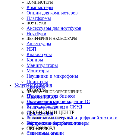
КОМПЬЮТЕРЫ
Компьютеры
Опции для компьютеров
Платформы
НОУТБУКИ
Аксессуары для ноутбуков
Ноутбуки
ПЕРИФЕРИЯ И АКСЕССУАРЫ
Аксессуары
ИБП
Клавиатуры
Копиры
Манипуляторы
Мониторы
Наушники и микрофоны
Принтеры
Услуги и решения
Сканеры
УСЛУГИ
ПРОГРАММНОЕ ОБЕСПЕЧЕНИЕ
IT-решения для бизнеса
Microsoft BOX
Поставка и сопровождение 1C
Microsoft OEM
Видеонаблюдение и СКУД
Антивирусное ПО
СЕРВИСНЫЙ ЦЕНТР
Приложения
Ремонт компьютерной и цифровой техники
РАСХОДНЫЕ МАТЕРИАЛЫ
Картриджи, барабаны, тонеры
Обслуживание оргтехники
СЕРВЕРЫ И СХД
СЕРВИСЫ
Серверные опции
Статус ремонта