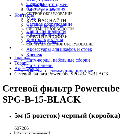
Серверы
Подбор картриджей
Системы хранения
Расчет ремонта
СЕТЕВОЕ ОБОРУДОВАНИЕ
Контакты
Модемы
КАК НАС НАЙТИ
Сетевое оборудование
Адрес и контакты
СИСТЕМЫ БЕЗОПАСНОСТИ
Наши специалисты
Видеонаблюдение
ОБРАТНАЯ СВЯЗЬ
Контроль доступа
Оставить отзыв
СКС И ИНЖЕНЕРНОЕ ОБОРУДОВАНИЕ
Аксессуары для шкафов и стоек
Крепеж
Главная
Патч-корды, кабельные сборки
Товары
Патч-панели
Аксессуары
Шкафы телекоммуникационные
Сетевой фильтр Powercube SPG-B-15-BLACK
Сетевой фильтр Powercube
SPG-B-15-BLACK
5м (5 розеток) черный (коробка)
607266