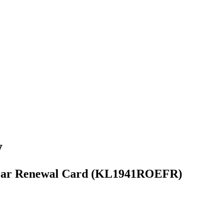
y
1 year Renewal Card (KL1941ROEFR)