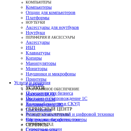
КОМПЬЮТЕРЫ
Компьютеры
Опции для компьютеров
Платформы
НОУТБУКИ
Аксессуары для ноутбуков
Ноутбуки
ПЕРИФЕРИЯ И АКСЕССУАРЫ
Аксессуары
ИБП
Клавиатуры
Копиры
Манипуляторы
Мониторы
Наушники и микрофоны
Принтеры
Услуги и решения
Сканеры
УСЛУГИ
ПРОГРАММНОЕ ОБЕСПЕЧЕНИЕ
IT-решения для бизнеса
Microsoft BOX
Поставка и сопровождение 1C
Microsoft OEM
Видеонаблюдение и СКУД
Антивирусное ПО
СЕРВИСНЫЙ ЦЕНТР
Приложения
Ремонт компьютерной и цифровой техники
РАСХОДНЫЕ МАТЕРИАЛЫ
Картриджи, барабаны, тонеры
Обслуживание оргтехники
СЕРВЕРЫ И СХД
СЕРВИСЫ
Серверные опции
Статус ремонта