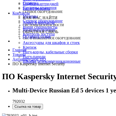
Серверы
Подбор картриджей
Системы хранения
Расчет ремонта
СЕТЕВОЕ ОБОРУДОВАНИЕ
Контакты
Модемы
КАК НАС НАЙТИ
Сетевое оборудование
Адрес и контакты
СИСТЕМЫ БЕЗОПАСНОСТИ
Наши специалисты
Видеонаблюдение
ОБРАТНАЯ СВЯЗЬ
Контроль доступа
Оставить отзыв
СКС И ИНЖЕНЕРНОЕ ОБОРУДОВАНИЕ
Аксессуары для шкафов и стоек
Крепеж
Главная
Патч-корды, кабельные сборки
Товары
Патч-панели
Антивирусное ПО
Шкафы телекоммуникационные
ПО Kaspersky Internet Security
ПО Kaspersky Internet Securit
Multi-Device Russian Ed 5 devices 
792032
Ссылка на товар