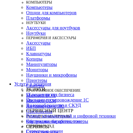
КОМПЬЮТЕРЫ
Компьютеры
Опции для компьютеров
Платформы
НОУТБУКИ
Аксессуары для ноутбуков
Ноутбуки
ПЕРИФЕРИЯ И АКСЕССУАРЫ
Аксессуары
ИБП
Клавиатуры
Копиры
Манипуляторы
Мониторы
Наушники и микрофоны
Принтеры
Услуги и решения
Сканеры
УСЛУГИ
ПРОГРАММНОЕ ОБЕСПЕЧЕНИЕ
IT-решения для бизнеса
Microsoft BOX
Поставка и сопровождение 1C
Microsoft OEM
Видеонаблюдение и СКУД
Антивирусное ПО
СЕРВИСНЫЙ ЦЕНТР
Приложения
Ремонт компьютерной и цифровой техники
РАСХОДНЫЕ МАТЕРИАЛЫ
Картриджи, барабаны, тонеры
Обслуживание оргтехники
СЕРВЕРЫ И СХД
СЕРВИСЫ
Серверные опции
Статус ремонта