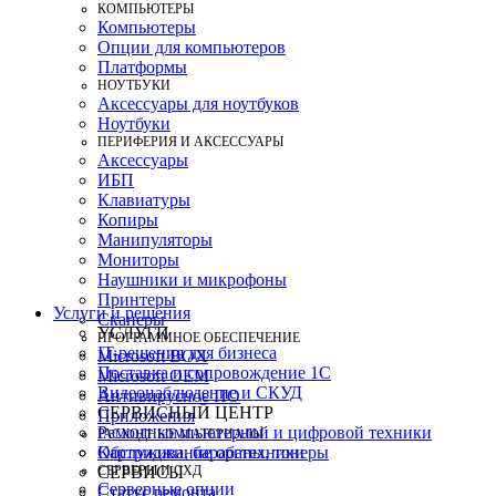
КОМПЬЮТЕРЫ
Компьютеры
Опции для компьютеров
Платформы
НОУТБУКИ
Аксессуары для ноутбуков
Ноутбуки
ПЕРИФЕРИЯ И АКСЕССУАРЫ
Аксессуары
ИБП
Клавиатуры
Копиры
Манипуляторы
Мониторы
Наушники и микрофоны
Принтеры
Услуги и решения
Сканеры
УСЛУГИ
ПРОГРАММНОЕ ОБЕСПЕЧЕНИЕ
IT-решения для бизнеса
Microsoft BOX
Поставка и сопровождение 1C
Microsoft OEM
Видеонаблюдение и СКУД
Антивирусное ПО
СЕРВИСНЫЙ ЦЕНТР
Приложения
Ремонт компьютерной и цифровой техники
РАСХОДНЫЕ МАТЕРИАЛЫ
Картриджи, барабаны, тонеры
Обслуживание оргтехники
СЕРВЕРЫ И СХД
СЕРВИСЫ
Серверные опции
Статус ремонта