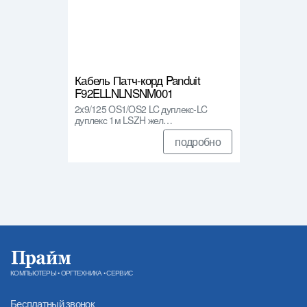
Кабель Патч-корд Panduit
F92ELLNLNSNM001
2x9/125 OS1/OS2 LC дуплекс-LC
дуплекс 1м LSZH жел…
подробно
КОМПЬЮТЕРЫ • ОРГТЕХНИКА • СЕРВИС
Бесплатный звонок