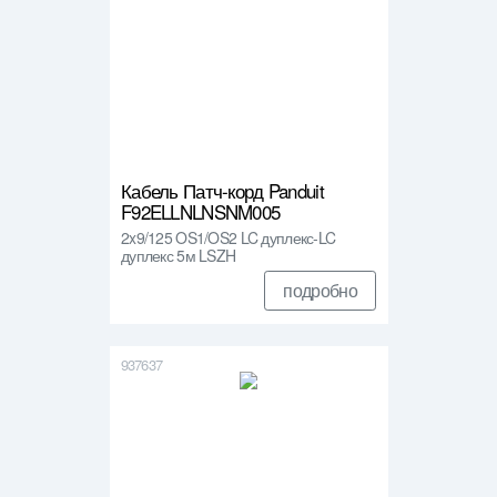
Кабель Патч-корд Panduit
F92ELLNLNSNM005
2x9/125 OS1/OS2 LC дуплекс-LC
дуплекс 5м LSZH
подробно
937637