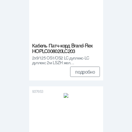
Кабель Патч-корд Brand-Rex
HOPLC008020LC203
2x9/125 OS1/OS2 LC дуплекс-LC
дуплекс 2м LSZH жел…
подробно
937653