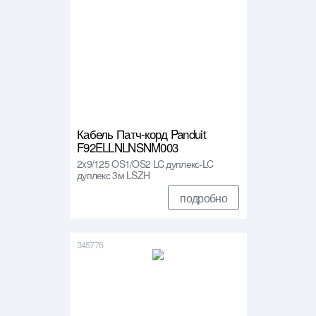
Кабель Патч-корд Panduit
F92ELLNLNSNM003
2x9/125 OS1/OS2 LC дуплекс-LC
дуплекс 3м LSZH
подробно
345776