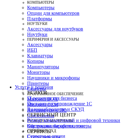
КОМПЬЮТЕРЫ
Компьютеры
Опции для компьютеров
Платформы
НОУТБУКИ
Аксессуары для ноутбуков
Ноутбуки
ПЕРИФЕРИЯ И АКСЕССУАРЫ
Аксессуары
ИБП
Клавиатуры
Копиры
Манипуляторы
Мониторы
Наушники и микрофоны
Принтеры
Услуги и решения
Сканеры
УСЛУГИ
ПРОГРАММНОЕ ОБЕСПЕЧЕНИЕ
IT-решения для бизнеса
Microsoft BOX
Поставка и сопровождение 1C
Microsoft OEM
Видеонаблюдение и СКУД
Антивирусное ПО
СЕРВИСНЫЙ ЦЕНТР
Приложения
Ремонт компьютерной и цифровой техники
РАСХОДНЫЕ МАТЕРИАЛЫ
Картриджи, барабаны, тонеры
Обслуживание оргтехники
СЕРВЕРЫ И СХД
СЕРВИСЫ
Серверные опции
Статус ремонта