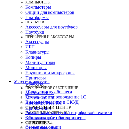
КОМПЬЮТЕРЫ
Компьютеры
Опции для компьютеров
Платформы
НОУТБУКИ
Аксессуары для ноутбуков
Ноутбуки
ПЕРИФЕРИЯ И АКСЕССУАРЫ
Аксессуары
ИБП
Клавиатуры
Копиры
Манипуляторы
Мониторы
Наушники и микрофоны
Принтеры
Услуги и решения
Сканеры
УСЛУГИ
ПРОГРАММНОЕ ОБЕСПЕЧЕНИЕ
IT-решения для бизнеса
Microsoft BOX
Поставка и сопровождение 1C
Microsoft OEM
Видеонаблюдение и СКУД
Антивирусное ПО
СЕРВИСНЫЙ ЦЕНТР
Приложения
Ремонт компьютерной и цифровой техники
РАСХОДНЫЕ МАТЕРИАЛЫ
Картриджи, барабаны, тонеры
Обслуживание оргтехники
СЕРВЕРЫ И СХД
СЕРВИСЫ
Серверные опции
Статус ремонта