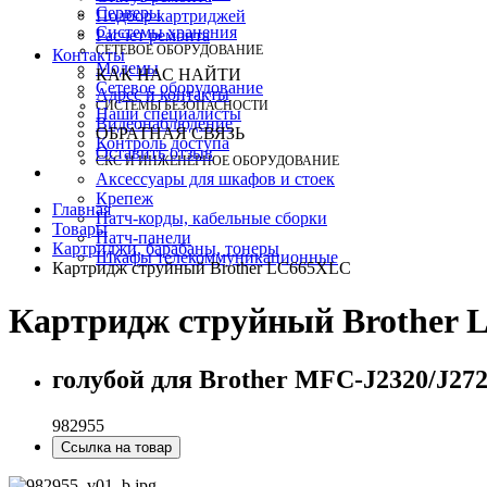
Серверы
Подбор картриджей
Системы хранения
Расчет ремонта
СЕТЕВОЕ ОБОРУДОВАНИЕ
Контакты
Модемы
КАК НАС НАЙТИ
Сетевое оборудование
Адрес и контакты
СИСТЕМЫ БЕЗОПАСНОСТИ
Наши специалисты
Видеонаблюдение
ОБРАТНАЯ СВЯЗЬ
Контроль доступа
Оставить отзыв
СКС И ИНЖЕНЕРНОЕ ОБОРУДОВАНИЕ
Аксессуары для шкафов и стоек
Крепеж
Главная
Патч-корды, кабельные сборки
Товары
Патч-панели
Картриджи, барабаны, тонеры
Шкафы телекоммуникационные
Картридж струйный Brother LC665XLC
Картридж струйный Brother
голубой для Brother MFC-J2320/J2720
982955
Ссылка на товар