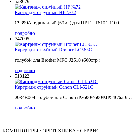
528676
Картридж струйный HP №72
C9399A пурпурный (69мл) для HP DJ T610/T1100
подробно
747095
Картридж струйный Brother LC563C
голубой для Brother MFC-J2510 (600стр.)
подробно
513122
Картридж струйный Canon CLI-521C
2934B004 голубой для Canon iP3600/4600/MP540/620/…
подробно
КОМПЬЮТЕРЫ • ОРГТЕХНИКА • СЕРВИС