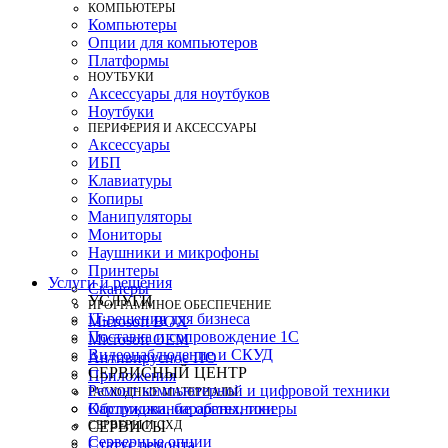
КОМПЬЮТЕРЫ
Компьютеры
Опции для компьютеров
Платформы
НОУТБУКИ
Аксессуары для ноутбуков
Ноутбуки
ПЕРИФЕРИЯ И АКСЕССУАРЫ
Аксессуары
ИБП
Клавиатуры
Копиры
Манипуляторы
Мониторы
Наушники и микрофоны
Принтеры
Услуги и решения
Сканеры
УСЛУГИ
ПРОГРАММНОЕ ОБЕСПЕЧЕНИЕ
IT-решения для бизнеса
Microsoft BOX
Поставка и сопровождение 1C
Microsoft OEM
Видеонаблюдение и СКУД
Антивирусное ПО
СЕРВИСНЫЙ ЦЕНТР
Приложения
Ремонт компьютерной и цифровой техники
РАСХОДНЫЕ МАТЕРИАЛЫ
Картриджи, барабаны, тонеры
Обслуживание оргтехники
СЕРВЕРЫ И СХД
СЕРВИСЫ
Серверные опции
Статус ремонта