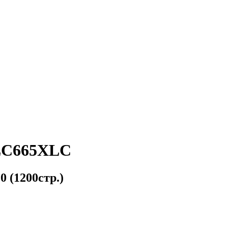
 LC665XLC
 (1200стр.)