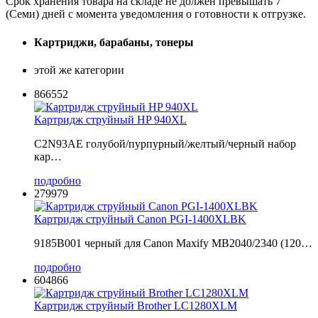
Срок хранения товара на складе не должен превышать 7
(Семи) дней с момента уведомления о готовности к отгрузке.
Картриджи, барабаны, тонеры
этой же категории
866552
Картридж струйный HP 940XL
C2N93AE голубой/пурпурный/желтый/черный набор
кар…
подробно
279979
Картридж струйный Canon PGI-1400XLBK
9185B001 черный для Canon Maxify МВ2040/2340 (120…
подробно
604866
Картридж струйный Brother LC1280XLM