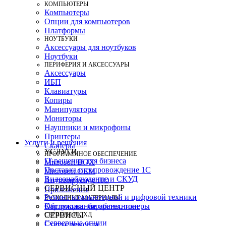
КОМПЬЮТЕРЫ
Компьютеры
Опции для компьютеров
Платформы
НОУТБУКИ
Аксессуары для ноутбуков
Ноутбуки
ПЕРИФЕРИЯ И АКСЕССУАРЫ
Аксессуары
ИБП
Клавиатуры
Копиры
Манипуляторы
Мониторы
Наушники и микрофоны
Принтеры
Услуги и решения
Сканеры
УСЛУГИ
ПРОГРАММНОЕ ОБЕСПЕЧЕНИЕ
IT-решения для бизнеса
Microsoft BOX
Поставка и сопровождение 1C
Microsoft OEM
Видеонаблюдение и СКУД
Антивирусное ПО
СЕРВИСНЫЙ ЦЕНТР
Приложения
Ремонт компьютерной и цифровой техники
РАСХОДНЫЕ МАТЕРИАЛЫ
Картриджи, барабаны, тонеры
Обслуживание оргтехники
СЕРВЕРЫ И СХД
СЕРВИСЫ
Серверные опции
Статус ремонта