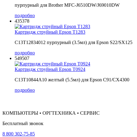
пурпурный для Brother MFC-J6510DW/J69010DW
подробно
435378
Картридж струйный Epson T1283
C13T12834012 пурпурный (3.5мл) для Epson S22/SX125
подробно
549507
Картридж струйный Epson T0924
C13T10844A10 желтый (5.5мл) для Epson C91/CX4300
подробно
КОМПЬЮТЕРЫ • ОРГТЕХНИКА • СЕРВИС
Бесплатный звонок
8 800 302-75-85