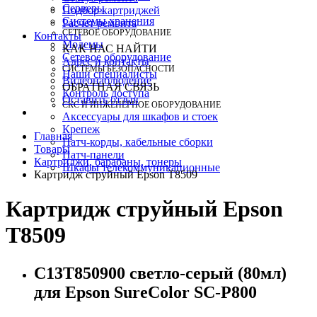
Серверы
Подбор картриджей
Системы хранения
Расчет ремонта
СЕТЕВОЕ ОБОРУДОВАНИЕ
Контакты
Модемы
КАК НАС НАЙТИ
Сетевое оборудование
Адрес и контакты
СИСТЕМЫ БЕЗОПАСНОСТИ
Наши специалисты
Видеонаблюдение
ОБРАТНАЯ СВЯЗЬ
Контроль доступа
Оставить отзыв
СКС И ИНЖЕНЕРНОЕ ОБОРУДОВАНИЕ
Аксессуары для шкафов и стоек
Крепеж
Главная
Патч-корды, кабельные сборки
Товары
Патч-панели
Картриджи, барабаны, тонеры
Шкафы телекоммуникационные
Картридж струйный Epson T8509
Картридж струйный Epson
T8509
C13T850900 светло-серый (80мл)
для Epson SureColor SC-P800