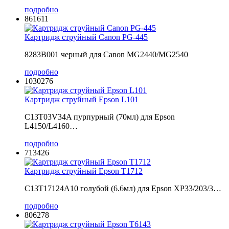
подробно
861611
Картридж струйный Canon PG-445
8283B001 черный для Canon MG2440/MG2540
подробно
1030276
Картридж струйный Epson L101
C13T03V34A пурпурный (70мл) для Epson
L4150/L4160…
подробно
713426
Картридж струйный Epson T1712
C13T17124A10 голубой (6.6мл) для Epson XP33/203/3…
подробно
806278