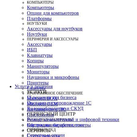
КОМПЬЮТЕРЫ
Компьютеры
Опции для компьютеров
Платформы
НОУТБУКИ
Аксессуары для ноутбуков
Ноутбуки
ПЕРИФЕРИЯ И АКСЕССУАРЫ
Аксессуары
ИБП
Клавиатуры
Копиры
Манипуляторы
Мониторы
Наушники и микрофоны
Принтеры
Услуги и решения
Сканеры
УСЛУГИ
ПРОГРАММНОЕ ОБЕСПЕЧЕНИЕ
IT-решения для бизнеса
Microsoft BOX
Поставка и сопровождение 1C
Microsoft OEM
Видеонаблюдение и СКУД
Антивирусное ПО
СЕРВИСНЫЙ ЦЕНТР
Приложения
Ремонт компьютерной и цифровой техники
РАСХОДНЫЕ МАТЕРИАЛЫ
Картриджи, барабаны, тонеры
Обслуживание оргтехники
СЕРВЕРЫ И СХД
СЕРВИСЫ
Серверные опции
Статус ремонта