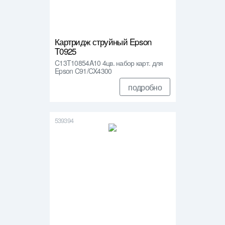
Картридж струйный Epson
T0925
C13T10854A10 4цв. набор карт. для
Epson C91/CX4300
подробно
539394