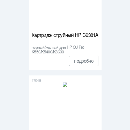
Картридж струйный HP C9381A
черный/желтый для HP OJ Pro
K550/K5400/K8600
подробно
17046