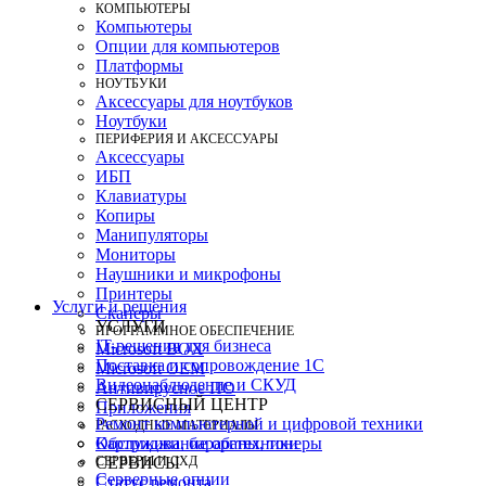
КОМПЬЮТЕРЫ
Компьютеры
Опции для компьютеров
Платформы
НОУТБУКИ
Аксессуары для ноутбуков
Ноутбуки
ПЕРИФЕРИЯ И АКСЕССУАРЫ
Аксессуары
ИБП
Клавиатуры
Копиры
Манипуляторы
Мониторы
Наушники и микрофоны
Принтеры
Услуги и решения
Сканеры
УСЛУГИ
ПРОГРАММНОЕ ОБЕСПЕЧЕНИЕ
IT-решения для бизнеса
Microsoft BOX
Поставка и сопровождение 1C
Microsoft OEM
Видеонаблюдение и СКУД
Антивирусное ПО
СЕРВИСНЫЙ ЦЕНТР
Приложения
Ремонт компьютерной и цифровой техники
РАСХОДНЫЕ МАТЕРИАЛЫ
Картриджи, барабаны, тонеры
Обслуживание оргтехники
СЕРВЕРЫ И СХД
СЕРВИСЫ
Серверные опции
Статус ремонта