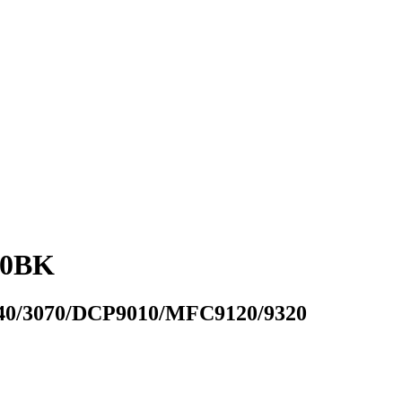
30BK
040/3070/DCP9010/MFC9120/9320