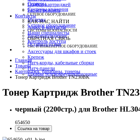
Серверы
Подбор картриджей
Системы хранения
Расчет ремонта
СЕТЕВОЕ ОБОРУДОВАНИЕ
Контакты
Модемы
КАК НАС НАЙТИ
Сетевое оборудование
Адрес и контакты
СИСТЕМЫ БЕЗОПАСНОСТИ
Наши специалисты
Видеонаблюдение
ОБРАТНАЯ СВЯЗЬ
Контроль доступа
Оставить отзыв
СКС И ИНЖЕНЕРНОЕ ОБОРУДОВАНИЕ
Аксессуары для шкафов и стоек
Крепеж
Главная
Патч-корды, кабельные сборки
Товары
Патч-панели
Картриджи, барабаны, тонеры
Шкафы телекоммуникационные
Тонер Картридж Brother TN230BK
Тонер Картридж Brother TN2
черный (2200стр.) для Brother HL3
654650
Ссылка на товар