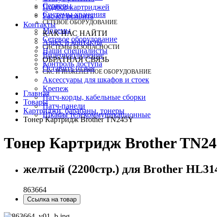
Серверы
Подбор картриджей
Системы хранения
Расчет ремонта
СЕТЕВОЕ ОБОРУДОВАНИЕ
Контакты
Модемы
КАК НАС НАЙТИ
Сетевое оборудование
Адрес и контакты
СИСТЕМЫ БЕЗОПАСНОСТИ
Наши специалисты
Видеонаблюдение
ОБРАТНАЯ СВЯЗЬ
Контроль доступа
Оставить отзыв
СКС И ИНЖЕНЕРНОЕ ОБОРУДОВАНИЕ
Аксессуары для шкафов и стоек
Крепеж
Главная
Патч-корды, кабельные сборки
Товары
Патч-панели
Картриджи, барабаны, тонеры
Шкафы телекоммуникационные
Тонер Картридж Brother TN245Y
Тонер Картридж Brother TN2
желтый (2200стр.) для Brother HL3
863664
Ссылка на товар