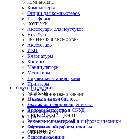
КОМПЬЮТЕРЫ
Компьютеры
Опции для компьютеров
Платформы
НОУТБУКИ
Аксессуары для ноутбуков
Ноутбуки
ПЕРИФЕРИЯ И АКСЕССУАРЫ
Аксессуары
ИБП
Клавиатуры
Копиры
Манипуляторы
Мониторы
Наушники и микрофоны
Принтеры
Услуги и решения
Сканеры
УСЛУГИ
ПРОГРАММНОЕ ОБЕСПЕЧЕНИЕ
IT-решения для бизнеса
Microsoft BOX
Поставка и сопровождение 1C
Microsoft OEM
Видеонаблюдение и СКУД
Антивирусное ПО
СЕРВИСНЫЙ ЦЕНТР
Приложения
Ремонт компьютерной и цифровой техники
РАСХОДНЫЕ МАТЕРИАЛЫ
Картриджи, барабаны, тонеры
Обслуживание оргтехники
СЕРВЕРЫ И СХД
СЕРВИСЫ
Серверные опции
Статус ремонта