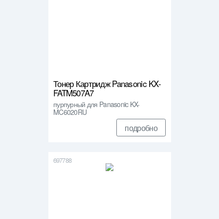
Тонер Картридж Panasonic KX-
FATM507A7
пурпурный для Panasonic KX-
MC6020RU
подробно
697788