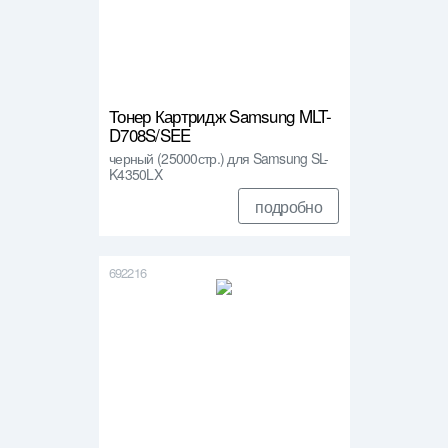
Тонер Картридж Samsung MLT-
D708S/SEE
черный (25000стр.) для Samsung SL-
K4350LX
подробно
692216