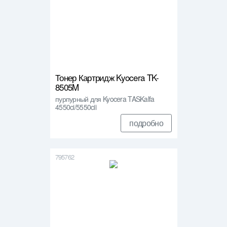
Тонер Картридж Kyocera TK-
8505M
пурпурный для Kyocera TASKalfa
4550ci/5550cii
подробно
795762