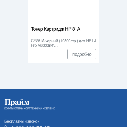
Тонер Картридж HP 81A
CF281A черный (10500стр.) для HP LJ
Pro M630dn/f/…
подробно
КОМПЬЮТЕРЫ • ОРГТЕХНИКА • СЕРВИС
Бесплатный звонок