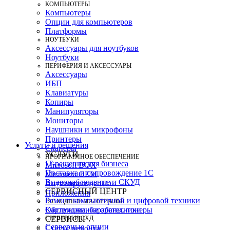
КОМПЬЮТЕРЫ
Компьютеры
Опции для компьютеров
Платформы
НОУТБУКИ
Аксессуары для ноутбуков
Ноутбуки
ПЕРИФЕРИЯ И АКСЕССУАРЫ
Аксессуары
ИБП
Клавиатуры
Копиры
Манипуляторы
Мониторы
Наушники и микрофоны
Принтеры
Услуги и решения
Сканеры
УСЛУГИ
ПРОГРАММНОЕ ОБЕСПЕЧЕНИЕ
IT-решения для бизнеса
Microsoft BOX
Поставка и сопровождение 1C
Microsoft OEM
Видеонаблюдение и СКУД
Антивирусное ПО
СЕРВИСНЫЙ ЦЕНТР
Приложения
Ремонт компьютерной и цифровой техники
РАСХОДНЫЕ МАТЕРИАЛЫ
Картриджи, барабаны, тонеры
Обслуживание оргтехники
СЕРВЕРЫ И СХД
СЕРВИСЫ
Серверные опции
Статус ремонта