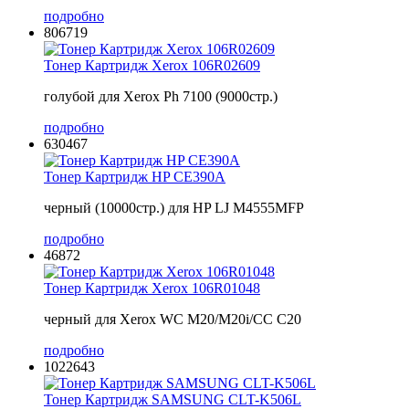
подробно
806719
Тонер Картридж Xerox 106R02609
голубой для Xerox Ph 7100 (9000стр.)
подробно
630467
Тонер Картридж HP CE390A
черный (10000стр.) для HP LJ M4555MFP
подробно
46872
Тонер Картридж Xerox 106R01048
черный для Xerox WC M20/M20i/CC C20
подробно
1022643
Тонер Картридж SAMSUNG CLT-K506L