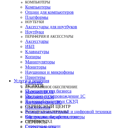
КОМПЬЮТЕРЫ
Компьютеры
Опции для компьютеров
Платформы
НОУТБУКИ
Аксессуары для ноутбуков
Ноутбуки
ПЕРИФЕРИЯ И АКСЕССУАРЫ
Аксессуары
ИБП
Клавиатуры
Копиры
Манипуляторы
Мониторы
Наушники и микрофоны
Принтеры
Услуги и решения
Сканеры
УСЛУГИ
ПРОГРАММНОЕ ОБЕСПЕЧЕНИЕ
IT-решения для бизнеса
Microsoft BOX
Поставка и сопровождение 1C
Microsoft OEM
Видеонаблюдение и СКУД
Антивирусное ПО
СЕРВИСНЫЙ ЦЕНТР
Приложения
Ремонт компьютерной и цифровой техники
РАСХОДНЫЕ МАТЕРИАЛЫ
Картриджи, барабаны, тонеры
Обслуживание оргтехники
СЕРВЕРЫ И СХД
СЕРВИСЫ
Серверные опции
Статус ремонта