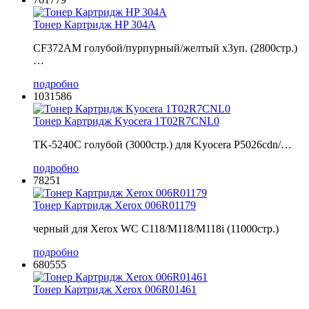
Тонер Картридж HP 304A
CF372AM голубой/пурпурный/желтый x3уп. (2800стр.)
…
подробно
1031586
Тонер Картридж Kyocera 1T02R7CNL0
TK-5240C голубой (3000стр.) для Kyocera P5026cdn/…
подробно
78251
Тонер Картридж Xerox 006R01179
черный для Xerox WC C118/M118/M118i (11000стр.)
подробно
680555
Тонер Картридж Xerox 006R01461