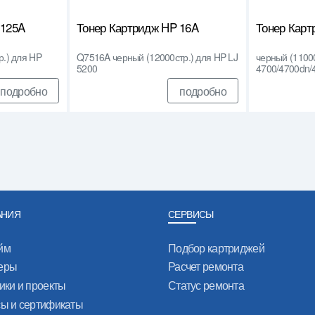
 125A
Тонер Картридж HP 16A
Тонер Кар
.) для HP
Q7516A черный (12000стр.) для HP LJ
черный (11000
5200
4700/4700dn/
подробно
подробно
АНИЯ
СЕРВИСЫ
йм
Подбор картриджей
еры
Расчет ремонта
ики и проекты
Статус ремонта
сы и сертификаты