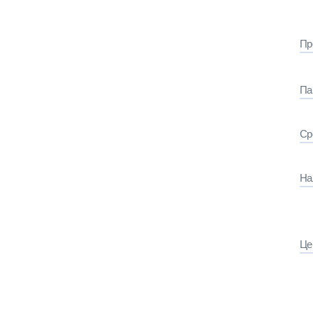
Пр
Па
Ср
На
Це