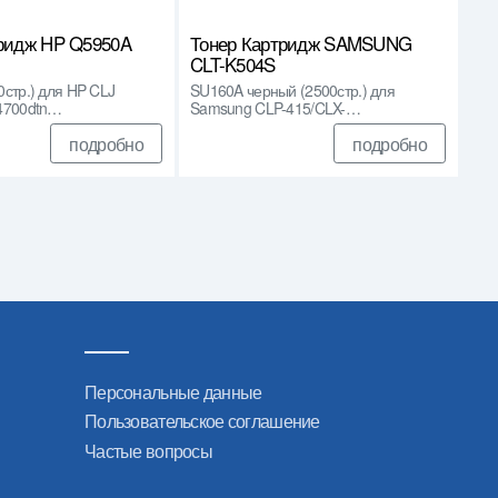
тридж HP Q5950A
Тонер Картридж SAMSUNG
CLT-K504S
стр.) для HP CLJ
SU160A черный (2500стр.) для
4700dtn…
Samsung CLP-415/CLX-…
подробно
подробно
Персональные данные
Пользовательское соглашение
Частые вопросы