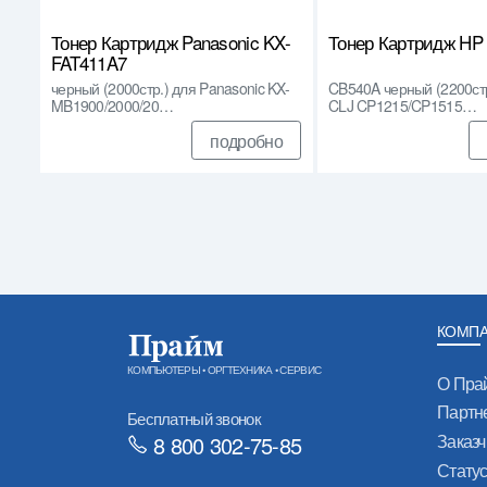
Тонер Картридж Panasonic KX-
Тонер Картридж HP
FAT411A7
черный (2000стр.) для Panasonic KX-
CB540A черный (2200стр
MB1900/2000/20…
CLJ CP1215/CP1515…
подробно
КОМП
КОМПЬЮТЕРЫ • ОРГТЕХНИКА • СЕРВИС
О Пра
Партн
Бесплатный звонок
Заказч
8 800 302-75-85
Стату