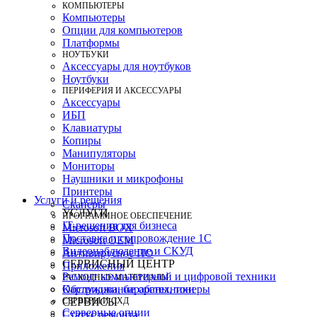
КОМПЬЮТЕРЫ
Компьютеры
Опции для компьютеров
Платформы
НОУТБУКИ
Аксессуары для ноутбуков
Ноутбуки
ПЕРИФЕРИЯ И АКСЕССУАРЫ
Аксессуары
ИБП
Клавиатуры
Копиры
Манипуляторы
Мониторы
Наушники и микрофоны
Принтеры
Услуги и решения
Сканеры
УСЛУГИ
ПРОГРАММНОЕ ОБЕСПЕЧЕНИЕ
IT-решения для бизнеса
Microsoft BOX
Поставка и сопровождение 1C
Microsoft OEM
Видеонаблюдение и СКУД
Антивирусное ПО
СЕРВИСНЫЙ ЦЕНТР
Приложения
Ремонт компьютерной и цифровой техники
РАСХОДНЫЕ МАТЕРИАЛЫ
Картриджи, барабаны, тонеры
Обслуживание оргтехники
СЕРВЕРЫ И СХД
СЕРВИСЫ
Серверные опции
Статус ремонта