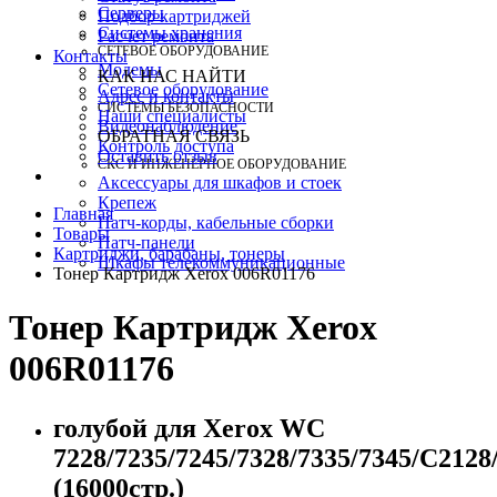
Серверы
Подбор картриджей
Системы хранения
Расчет ремонта
СЕТЕВОЕ ОБОРУДОВАНИЕ
Контакты
Модемы
КАК НАС НАЙТИ
Сетевое оборудование
Адрес и контакты
СИСТЕМЫ БЕЗОПАСНОСТИ
Наши специалисты
Видеонаблюдение
ОБРАТНАЯ СВЯЗЬ
Контроль доступа
Оставить отзыв
СКС И ИНЖЕНЕРНОЕ ОБОРУДОВАНИЕ
Аксессуары для шкафов и стоек
Крепеж
Главная
Патч-корды, кабельные сборки
Товары
Патч-панели
Картриджи, барабаны, тонеры
Шкафы телекоммуникационные
Тонер Картридж Xerox 006R01176
Тонер Картридж Xerox
006R01176
голубой для Xerox WC
7228/7235/7245/7328/7335/7345/C2128
(16000стр.)