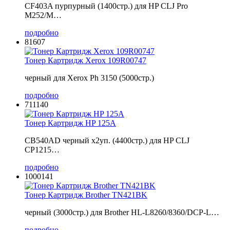
CF403A пурпурный (1400стр.) для HP CLJ Pro
M252/M…
подробно
81607
Тонер Картридж Xerox 109R00747
черный для Xerox Ph 3150 (5000стр.)
подробно
711140
Тонер Картридж HP 125A
CB540AD черный x2уп. (4400стр.) для HP CLJ
CP1215…
подробно
1000141
Тонер Картридж Brother TN421BK
черный (3000стр.) для Brother HL-L8260/8360/DCP-L…
подробно