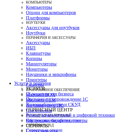
КОМПЬЮТЕРЫ
Компьютеры
Опции для компьютеров
Платформы
НОУТБУКИ
Аксессуары для ноутбуков
Ноутбуки
ПЕРИФЕРИЯ И АКСЕССУАРЫ
Аксессуары
ИБП
Клавиатуры
Копиры
Манипуляторы
Мониторы
Наушники и микрофоны
Принтеры
Услуги и решения
Сканеры
УСЛУГИ
ПРОГРАММНОЕ ОБЕСПЕЧЕНИЕ
IT-решения для бизнеса
Microsoft BOX
Поставка и сопровождение 1C
Microsoft OEM
Видеонаблюдение и СКУД
Антивирусное ПО
СЕРВИСНЫЙ ЦЕНТР
Приложения
Ремонт компьютерной и цифровой техники
РАСХОДНЫЕ МАТЕРИАЛЫ
Картриджи, барабаны, тонеры
Обслуживание оргтехники
СЕРВЕРЫ И СХД
СЕРВИСЫ
Серверные опции
Статус ремонта