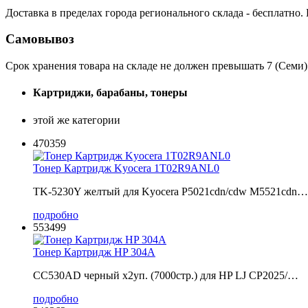
Доставка в пределах города регионального склада - бесплатно.
Самовывоз
Срок хранения товара на складе не должен превышать 7 (Семи)
Картриджи, барабаны, тонеры
этой же категории
470359
Тонер Картридж Kyocera 1T02R9ANL0
TK-5230Y желтый для Kyocera P5021cdn/cdw M5521cdn…
подробно
553499
Тонер Картридж HP 304A
CC530AD черный x2уп. (7000стр.) для HP LJ CP2025/…
подробно