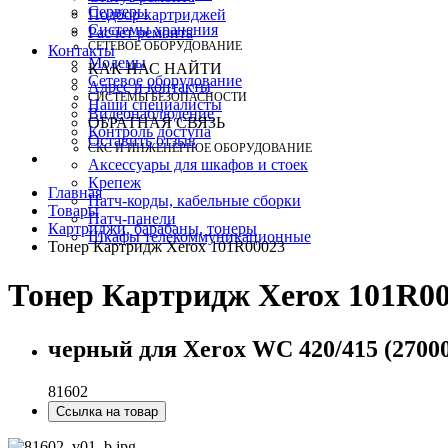
Серверы
Подбор картриджей
Системы хранения
Расчет ремонта
СЕТЕВОЕ ОБОРУДОВАНИЕ
Контакты
Модемы
КАК НАС НАЙТИ
Сетевое оборудование
Адрес и контакты
СИСТЕМЫ БЕЗОПАСНОСТИ
Наши специалисты
Видеонаблюдение
ОБРАТНАЯ СВЯЗЬ
Контроль доступа
Оставить отзыв
СКС И ИНЖЕНЕРНОЕ ОБОРУДОВАНИЕ
Аксессуары для шкафов и стоек
Крепеж
Главная
Патч-корды, кабельные сборки
Товары
Патч-панели
Картриджи, барабаны, тонеры
Шкафы телекоммуникационные
Тонер Картридж Xerox 101R00023
Тонер Картридж Xerox 101R0
черный для Xerox WC 420/415 (27000
81602
Ссылка на товар