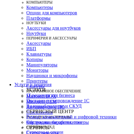
КОМПЬЮТЕРЫ
Компьютеры
Опции для компьютеров
Платформы
НОУТБУКИ
Аксессуары для ноутбуков
Ноутбуки
ПЕРИФЕРИЯ И АКСЕССУАРЫ
Аксессуары
ИБП
Клавиатуры
Копиры
Манипуляторы
Мониторы
Наушники и микрофоны
Принтеры
Услуги и решения
Сканеры
УСЛУГИ
ПРОГРАММНОЕ ОБЕСПЕЧЕНИЕ
IT-решения для бизнеса
Microsoft BOX
Поставка и сопровождение 1C
Microsoft OEM
Видеонаблюдение и СКУД
Антивирусное ПО
СЕРВИСНЫЙ ЦЕНТР
Приложения
Ремонт компьютерной и цифровой техники
РАСХОДНЫЕ МАТЕРИАЛЫ
Картриджи, барабаны, тонеры
Обслуживание оргтехники
СЕРВЕРЫ И СХД
СЕРВИСЫ
Серверные опции
Статус ремонта