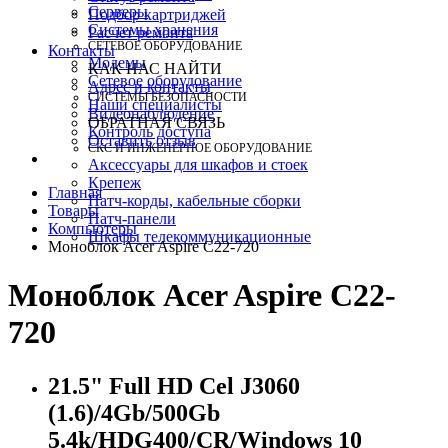
Серверы
Подбор картриджей
Системы хранения
Расчет ремонта
СЕТЕВОЕ ОБОРУДОВАНИЕ
Контакты
Модемы
КАК НАС НАЙТИ
Сетевое оборудование
Адрес и контакты
СИСТЕМЫ БЕЗОПАСНОСТИ
Наши специалисты
Видеонаблюдение
ОБРАТНАЯ СВЯЗЬ
Контроль доступа
Оставить отзыв
СКС И ИНЖЕНЕРНОЕ ОБОРУДОВАНИЕ
Аксессуары для шкафов и стоек
Крепеж
Главная
Патч-корды, кабельные сборки
Товары
Патч-панели
Компьютеры
Шкафы телекоммуникационные
Моноблок Acer Aspire C22-720
Моноблок Acer Aspire C22-
720
21.5" Full HD Cel J3060
(1.6)/4Gb/500Gb
5.4k/HDG400/CR/Windows 10