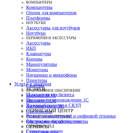
КОМПЬЮТЕРЫ
Компьютеры
Опции для компьютеров
Платформы
НОУТБУКИ
Аксессуары для ноутбуков
Ноутбуки
ПЕРИФЕРИЯ И АКСЕССУАРЫ
Аксессуары
ИБП
Клавиатуры
Копиры
Манипуляторы
Мониторы
Наушники и микрофоны
Принтеры
Услуги и решения
Сканеры
УСЛУГИ
ПРОГРАММНОЕ ОБЕСПЕЧЕНИЕ
IT-решения для бизнеса
Microsoft BOX
Поставка и сопровождение 1C
Microsoft OEM
Видеонаблюдение и СКУД
Антивирусное ПО
СЕРВИСНЫЙ ЦЕНТР
Приложения
Ремонт компьютерной и цифровой техники
РАСХОДНЫЕ МАТЕРИАЛЫ
Картриджи, барабаны, тонеры
Обслуживание оргтехники
СЕРВЕРЫ И СХД
СЕРВИСЫ
Серверные опции
Статус ремонта