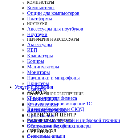
КОМПЬЮТЕРЫ
Компьютеры
Опции для компьютеров
Платформы
НОУТБУКИ
Аксессуары для ноутбуков
Ноутбуки
ПЕРИФЕРИЯ И АКСЕССУАРЫ
Аксессуары
ИБП
Клавиатуры
Копиры
Манипуляторы
Мониторы
Наушники и микрофоны
Принтеры
Услуги и решения
Сканеры
УСЛУГИ
ПРОГРАММНОЕ ОБЕСПЕЧЕНИЕ
IT-решения для бизнеса
Microsoft BOX
Поставка и сопровождение 1C
Microsoft OEM
Видеонаблюдение и СКУД
Антивирусное ПО
СЕРВИСНЫЙ ЦЕНТР
Приложения
Ремонт компьютерной и цифровой техники
РАСХОДНЫЕ МАТЕРИАЛЫ
Картриджи, барабаны, тонеры
Обслуживание оргтехники
СЕРВЕРЫ И СХД
СЕРВИСЫ
Серверные опции
Статус ремонта