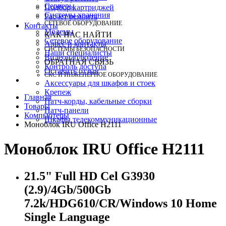
Серверы
Подбор картриджей
Системы хранения
Расчет ремонта
СЕТЕВОЕ ОБОРУДОВАНИЕ
Контакты
Модемы
КАК НАС НАЙТИ
Сетевое оборудование
Адрес и контакты
СИСТЕМЫ БЕЗОПАСНОСТИ
Наши специалисты
Видеонаблюдение
ОБРАТНАЯ СВЯЗЬ
Контроль доступа
Оставить отзыв
СКС И ИНЖЕНЕРНОЕ ОБОРУДОВАНИЕ
Аксессуары для шкафов и стоек
Крепеж
Главная
Патч-корды, кабельные сборки
Товары
Патч-панели
Компьютеры
Шкафы телекоммуникационные
Моноблок IRU Office H2111
Моноблок IRU Office H2111
21.5" Full HD Cel G3930
(2.9)/4Gb/500Gb
7.2k/HDG610/CR/Windows 10 Home
Single Language