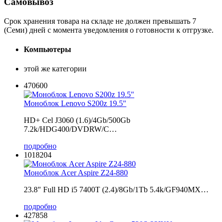
Самовывоз
Срок хранения товара на складе не должен превышать 7
(Семи) дней с момента уведомления о готовности к отгрузке.
Компьютеры
этой же категории
470600
Моноблок Lenovo S200z 19.5"
HD+ Cel J3060 (1.6)/4Gb/500Gb
7.2k/HDG400/DVDRW/C…
подробно
1018204
Моноблок Acer Aspire Z24-880
23.8" Full HD i5 7400T (2.4)/8Gb/1Tb 5.4k/GF940MX…
подробно
427858