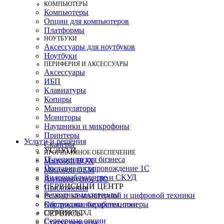
КОМПЬЮТЕРЫ
Компьютеры
Опции для компьютеров
Платформы
НОУТБУКИ
Аксессуары для ноутбуков
Ноутбуки
ПЕРИФЕРИЯ И АКСЕССУАРЫ
Аксессуары
ИБП
Клавиатуры
Копиры
Манипуляторы
Мониторы
Наушники и микрофоны
Принтеры
Услуги и решения
Сканеры
УСЛУГИ
ПРОГРАММНОЕ ОБЕСПЕЧЕНИЕ
IT-решения для бизнеса
Microsoft BOX
Поставка и сопровождение 1C
Microsoft OEM
Видеонаблюдение и СКУД
Антивирусное ПО
СЕРВИСНЫЙ ЦЕНТР
Приложения
Ремонт компьютерной и цифровой техники
РАСХОДНЫЕ МАТЕРИАЛЫ
Картриджи, барабаны, тонеры
Обслуживание оргтехники
СЕРВЕРЫ И СХД
СЕРВИСЫ
Серверные опции
Статус ремонта