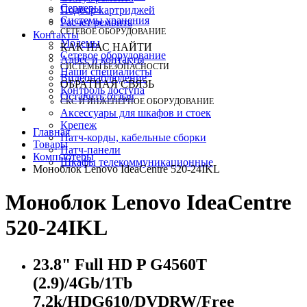
Серверы
Подбор картриджей
Системы хранения
Расчет ремонта
СЕТЕВОЕ ОБОРУДОВАНИЕ
Контакты
Модемы
КАК НАС НАЙТИ
Сетевое оборудование
Адрес и контакты
СИСТЕМЫ БЕЗОПАСНОСТИ
Наши специалисты
Видеонаблюдение
ОБРАТНАЯ СВЯЗЬ
Контроль доступа
Оставить отзыв
СКС И ИНЖЕНЕРНОЕ ОБОРУДОВАНИЕ
Аксессуары для шкафов и стоек
Крепеж
Главная
Патч-корды, кабельные сборки
Товары
Патч-панели
Компьютеры
Шкафы телекоммуникационные
Моноблок Lenovo IdeaCentre 520-24IKL
Моноблок Lenovo IdeaCentre
520-24IKL
23.8" Full HD P G4560T
(2.9)/4Gb/1Tb
7.2k/HDG610/DVDRW/Free