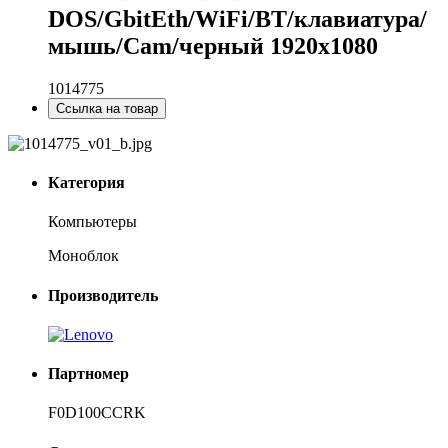
DOS/GbitEth/WiFi/BT/клавиатура/
мышь/Cam/черный 1920x1080
1014775
Ссылка на товар
Категория
Компьютеры
Моноблок
Производитель
Партномер
F0D100CCRK