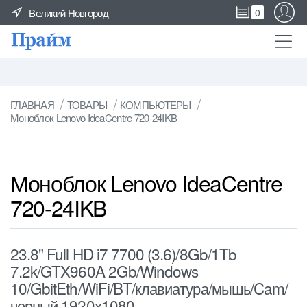
Великий Новгород
0
ГЛАВНАЯ
ТОВАРЫ
КОМПЬЮТЕРЫ
Моноблок Lenovo IdeaCentre 720-24IKB
Моноблок Lenovo IdeaCentre
720-24IKB
23.8" Full HD i7 7700 (3.6)/8Gb/1Tb
7.2k/GTX960A 2Gb/Windows
10/GbitEth/WiFi/BT/клавиатура/мышь/Cam/
черный 1920x1080