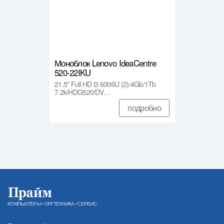
Моноблок Lenovo IdeaCentre
520-22IKU
21.5" Full HD i3 6006U (2)/4Gb/1Tb
7.2k/HDG520/DV…
подробно
КОМПЬЮТЕРЫ • ОРГТЕХНИКА • СЕРВИС