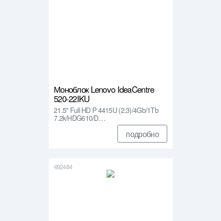
Моноблок Lenovo IdeaCentre
520-22IKU
21.5" Full HD P 4415U (2.3)/4Gb/1Tb
7.2k/HDG610/D…
подробно
492484