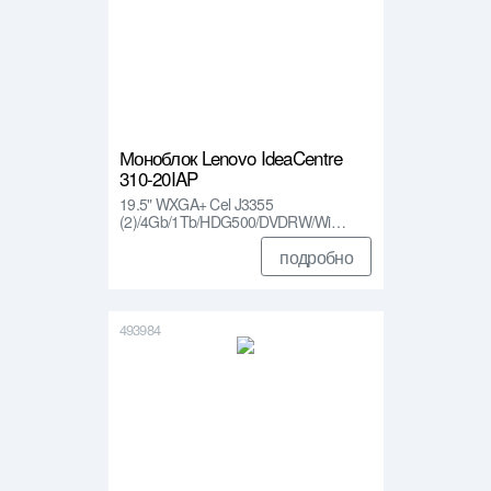
Моноблок Lenovo IdeaCentre
310-20IAP
19.5" WXGA+ Cel J3355
(2)/4Gb/1Tb/HDG500/DVDRW/Wi…
подробно
493984