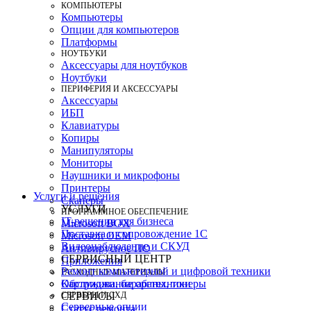
КОМПЬЮТЕРЫ
Компьютеры
Опции для компьютеров
Платформы
НОУТБУКИ
Аксессуары для ноутбуков
Ноутбуки
ПЕРИФЕРИЯ И АКСЕССУАРЫ
Аксессуары
ИБП
Клавиатуры
Копиры
Манипуляторы
Мониторы
Наушники и микрофоны
Принтеры
Услуги и решения
Сканеры
УСЛУГИ
ПРОГРАММНОЕ ОБЕСПЕЧЕНИЕ
IT-решения для бизнеса
Microsoft BOX
Поставка и сопровождение 1C
Microsoft OEM
Видеонаблюдение и СКУД
Антивирусное ПО
СЕРВИСНЫЙ ЦЕНТР
Приложения
Ремонт компьютерной и цифровой техники
РАСХОДНЫЕ МАТЕРИАЛЫ
Картриджи, барабаны, тонеры
Обслуживание оргтехники
СЕРВЕРЫ И СХД
СЕРВИСЫ
Серверные опции
Статус ремонта