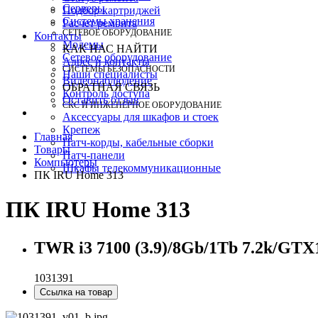
Серверы
Подбор картриджей
Системы хранения
Расчет ремонта
СЕТЕВОЕ ОБОРУДОВАНИЕ
Контакты
Модемы
КАК НАС НАЙТИ
Сетевое оборудование
Адрес и контакты
СИСТЕМЫ БЕЗОПАСНОСТИ
Наши специалисты
Видеонаблюдение
ОБРАТНАЯ СВЯЗЬ
Контроль доступа
Оставить отзыв
СКС И ИНЖЕНЕРНОЕ ОБОРУДОВАНИЕ
Аксессуары для шкафов и стоек
Крепеж
Главная
Патч-корды, кабельные сборки
Товары
Патч-панели
Компьютеры
Шкафы телекоммуникационные
ПК IRU Home 313
ПК IRU Home 313
TWR i3 7100 (3.9)/8Gb/1Tb 7.2k/GT
1031391
Ссылка на товар