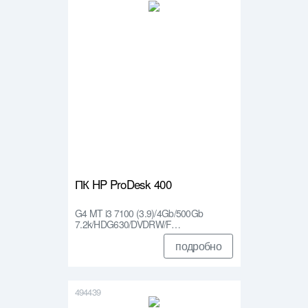
ПК HP ProDesk 400
G4 MT i3 7100 (3.9)/4Gb/500Gb
7.2k/HDG630/DVDRW/F…
подробно
494439