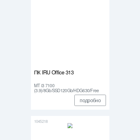
ПК IRU Office 313
MT i3 7100
(3.9)/8Gb/SSD120Gb/HDG630/Free
DOS/Gbi…
подробно
1045218