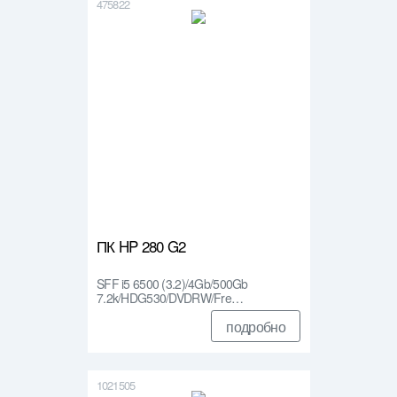
475822
ПК HP 280 G2
SFF i5 6500 (3.2)/4Gb/500Gb
7.2k/HDG530/DVDRW/Fre…
подробно
1021505