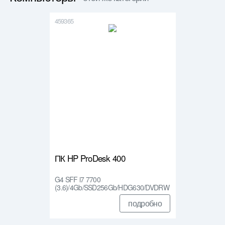
459365
ПК HP ProDesk 400
G4 SFF i7 7700
(3.6)/4Gb/SSD256Gb/HDG630/DVDRW
/Wi…
подробно