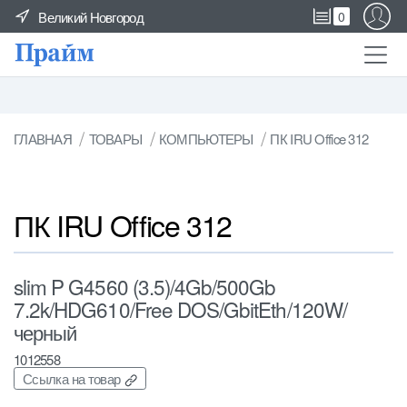
Великий Новгород
0
ГЛАВНАЯ
ТОВАРЫ
КОМПЬЮТЕРЫ
ПК IRU Office 312
ПК IRU Office 312
slim P G4560 (3.5)/4Gb/500Gb
7.2k/HDG610/Free DOS/GbitEth/120W/
черный
1012558
Ссылка на товар