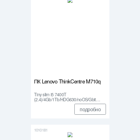
ПК Lenovo ThinkCentre M710q
Tiny slim i5 7400T
(2.4)/4Gb/1Tb/HDG630/noOS/Gbit…
подробно
1010181