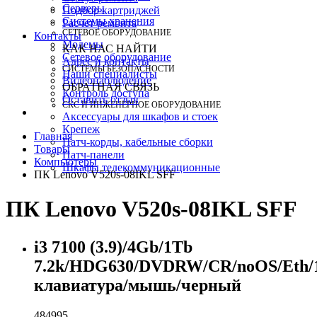
Серверы
Подбор картриджей
Системы хранения
Расчет ремонта
СЕТЕВОЕ ОБОРУДОВАНИЕ
Контакты
Модемы
КАК НАС НАЙТИ
Сетевое оборудование
Адрес и контакты
СИСТЕМЫ БЕЗОПАСНОСТИ
Наши специалисты
Видеонаблюдение
ОБРАТНАЯ СВЯЗЬ
Контроль доступа
Оставить отзыв
СКС И ИНЖЕНЕРНОЕ ОБОРУДОВАНИЕ
Аксессуары для шкафов и стоек
Крепеж
Главная
Патч-корды, кабельные сборки
Товары
Патч-панели
Компьютеры
Шкафы телекоммуникационные
ПК Lenovo V520s-08IKL SFF
ПК Lenovo V520s-08IKL SFF
i3 7100 (3.9)/4Gb/1Tb
7.2k/HDG630/DVDRW/CR/noOS/Eth/
клавиатура/мышь/черный
484995