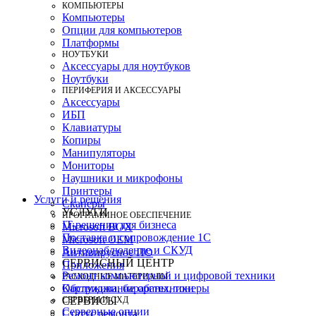
КОМПЬЮТЕРЫ
Компьютеры
Опции для компьютеров
Платформы
НОУТБУКИ
Аксессуары для ноутбуков
Ноутбуки
ПЕРИФЕРИЯ И АКСЕССУАРЫ
Аксессуары
ИБП
Клавиатуры
Копиры
Манипуляторы
Мониторы
Наушники и микрофоны
Принтеры
Услуги и решения
Сканеры
УСЛУГИ
ПРОГРАММНОЕ ОБЕСПЕЧЕНИЕ
IT-решения для бизнеса
Microsoft BOX
Поставка и сопровождение 1C
Microsoft OEM
Видеонаблюдение и СКУД
Антивирусное ПО
СЕРВИСНЫЙ ЦЕНТР
Приложения
Ремонт компьютерной и цифровой техники
РАСХОДНЫЕ МАТЕРИАЛЫ
Картриджи, барабаны, тонеры
Обслуживание оргтехники
СЕРВЕРЫ И СХД
СЕРВИСЫ
Серверные опции
Статус ремонта