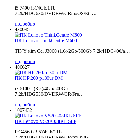
i5 7400 (3)/4Gb/1Tb
7.2k/HDG630/DVDRW/CR/noOS/Eth…
подробно
430945
ПК Lenovo ThinkCentre M600
TINY slim Cel J3060 (1.6)/2Gb/500Gb 7.2k/HDG400/n…
подробно
406627
ПК HP 260-p130ur DM
i3 6100T (3.2)/4Gb/500Gb
7.2k/HDG530/DVDRW/CR/Fre…
подробно
1007432
ПК Lenovo V520s-08IKL SFF
P G4560 (3.5)/4Gb/1Tb
7.2k/HDG610/DVDRW/CR/noOS/G…