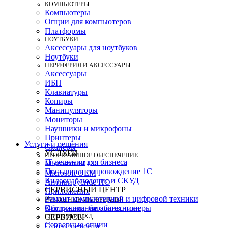
КОМПЬЮТЕРЫ
Компьютеры
Опции для компьютеров
Платформы
НОУТБУКИ
Аксессуары для ноутбуков
Ноутбуки
ПЕРИФЕРИЯ И АКСЕССУАРЫ
Аксессуары
ИБП
Клавиатуры
Копиры
Манипуляторы
Мониторы
Наушники и микрофоны
Принтеры
Услуги и решения
Сканеры
УСЛУГИ
ПРОГРАММНОЕ ОБЕСПЕЧЕНИЕ
IT-решения для бизнеса
Microsoft BOX
Поставка и сопровождение 1C
Microsoft OEM
Видеонаблюдение и СКУД
Антивирусное ПО
СЕРВИСНЫЙ ЦЕНТР
Приложения
Ремонт компьютерной и цифровой техники
РАСХОДНЫЕ МАТЕРИАЛЫ
Картриджи, барабаны, тонеры
Обслуживание оргтехники
СЕРВЕРЫ И СХД
СЕРВИСЫ
Серверные опции
Статус ремонта