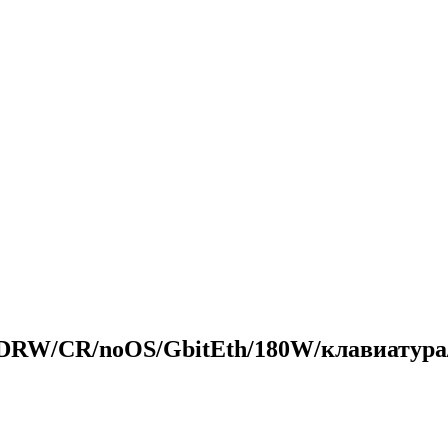
/DVDRW/CR/noOS/GbitEth/180W/клавиату