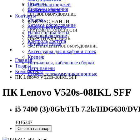
Серверы
Подбор картриджей
Системы хранения
Расчет ремонта
СЕТЕВОЕ ОБОРУДОВАНИЕ
Контакты
Модемы
КАК НАС НАЙТИ
Сетевое оборудование
Адрес и контакты
СИСТЕМЫ БЕЗОПАСНОСТИ
Наши специалисты
Видеонаблюдение
ОБРАТНАЯ СВЯЗЬ
Контроль доступа
Оставить отзыв
СКС И ИНЖЕНЕРНОЕ ОБОРУДОВАНИЕ
Аксессуары для шкафов и стоек
Крепеж
Главная
Патч-корды, кабельные сборки
Товары
Патч-панели
Компьютеры
Шкафы телекоммуникационные
ПК Lenovo V520s-08IKL SFF
ПК Lenovo V520s-08IKL SFF
i5 7400 (3)/8Gb/1Tb 7.2k/HDG630
1016347
Ссылка на товар