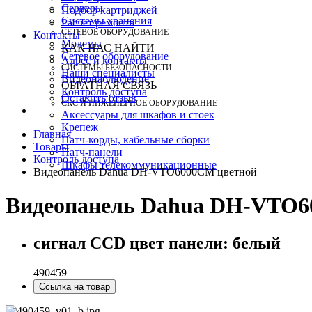
Серверы
Подбор картриджей
Системы хранения
Расчет ремонта
СЕТЕВОЕ ОБОРУДОВАНИЕ
Контакты
Модемы
КАК НАС НАЙТИ
Сетевое оборудование
Адрес и контакты
СИСТЕМЫ БЕЗОПАСНОСТИ
Наши специалисты
Видеонаблюдение
ОБРАТНАЯ СВЯЗЬ
Контроль доступа
Оставить отзыв
СКС И ИНЖЕНЕРНОЕ ОБОРУДОВАНИЕ
Аксессуары для шкафов и стоек
Крепеж
Главная
Патч-корды, кабельные сборки
Товары
Патч-панели
Контроль доступа
Шкафы телекоммуникационные
Видеопанель Dahua DH-VTO6000CM цветной
Видеопанель Dahua DH-VTO6
сигнал CCD цвет панели: белый
490459
Ссылка на товар