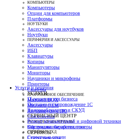
КОМПЬЮТЕРЫ
Компьютеры
Опции для компьютеров
Платформы
НОУТБУКИ
Аксессуары для ноутбуков
Ноутбуки
ПЕРИФЕРИЯ И АКСЕССУАРЫ
Аксессуары
ИБП
Клавиатуры
Копиры
Манипуляторы
Мониторы
Наушники и микрофоны
Принтеры
Услуги и решения
Сканеры
УСЛУГИ
ПРОГРАММНОЕ ОБЕСПЕЧЕНИЕ
IT-решения для бизнеса
Microsoft BOX
Поставка и сопровождение 1C
Microsoft OEM
Видеонаблюдение и СКУД
Антивирусное ПО
СЕРВИСНЫЙ ЦЕНТР
Приложения
Ремонт компьютерной и цифровой техники
РАСХОДНЫЕ МАТЕРИАЛЫ
Картриджи, барабаны, тонеры
Обслуживание оргтехники
СЕРВЕРЫ И СХД
СЕРВИСЫ
Серверные опции
Статус ремонта