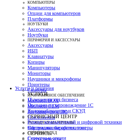
КОМПЬЮТЕРЫ
Компьютеры
Опции для компьютеров
Платформы
НОУТБУКИ
Аксессуары для ноутбуков
Ноутбуки
ПЕРИФЕРИЯ И АКСЕССУАРЫ
Аксессуары
ИБП
Клавиатуры
Копиры
Манипуляторы
Мониторы
Наушники и микрофоны
Принтеры
Услуги и решения
Сканеры
УСЛУГИ
ПРОГРАММНОЕ ОБЕСПЕЧЕНИЕ
IT-решения для бизнеса
Microsoft BOX
Поставка и сопровождение 1C
Microsoft OEM
Видеонаблюдение и СКУД
Антивирусное ПО
СЕРВИСНЫЙ ЦЕНТР
Приложения
Ремонт компьютерной и цифровой техники
РАСХОДНЫЕ МАТЕРИАЛЫ
Картриджи, барабаны, тонеры
Обслуживание оргтехники
СЕРВЕРЫ И СХД
СЕРВИСЫ
Серверные опции
Статус ремонта