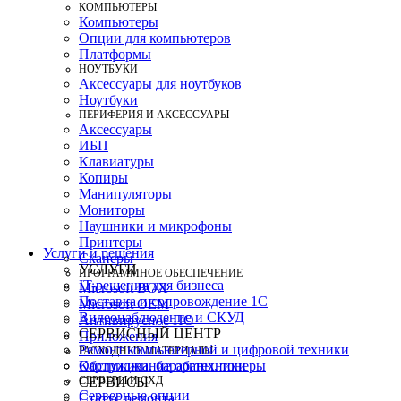
КОМПЬЮТЕРЫ
Компьютеры
Опции для компьютеров
Платформы
НОУТБУКИ
Аксессуары для ноутбуков
Ноутбуки
ПЕРИФЕРИЯ И АКСЕССУАРЫ
Аксессуары
ИБП
Клавиатуры
Копиры
Манипуляторы
Мониторы
Наушники и микрофоны
Принтеры
Услуги и решения
Сканеры
УСЛУГИ
ПРОГРАММНОЕ ОБЕСПЕЧЕНИЕ
IT-решения для бизнеса
Microsoft BOX
Поставка и сопровождение 1C
Microsoft OEM
Видеонаблюдение и СКУД
Антивирусное ПО
СЕРВИСНЫЙ ЦЕНТР
Приложения
Ремонт компьютерной и цифровой техники
РАСХОДНЫЕ МАТЕРИАЛЫ
Картриджи, барабаны, тонеры
Обслуживание оргтехники
СЕРВЕРЫ И СХД
СЕРВИСЫ
Серверные опции
Статус ремонта