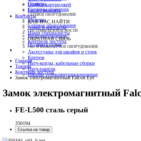
Серверы
Подбор картриджей
Системы хранения
Расчет ремонта
СЕТЕВОЕ ОБОРУДОВАНИЕ
Контакты
Модемы
КАК НАС НАЙТИ
Сетевое оборудование
Адрес и контакты
СИСТЕМЫ БЕЗОПАСНОСТИ
Наши специалисты
Видеонаблюдение
ОБРАТНАЯ СВЯЗЬ
Контроль доступа
Оставить отзыв
СКС И ИНЖЕНЕРНОЕ ОБОРУДОВАНИЕ
Аксессуары для шкафов и стоек
Крепеж
Главная
Патч-корды, кабельные сборки
Товары
Патч-панели
Контроль доступа
Шкафы телекоммуникационные
Замок электромагнитный Falcon Eye
Замок электромагнитный Falc
FE-L500 сталь серый
350194
Ссылка на товар