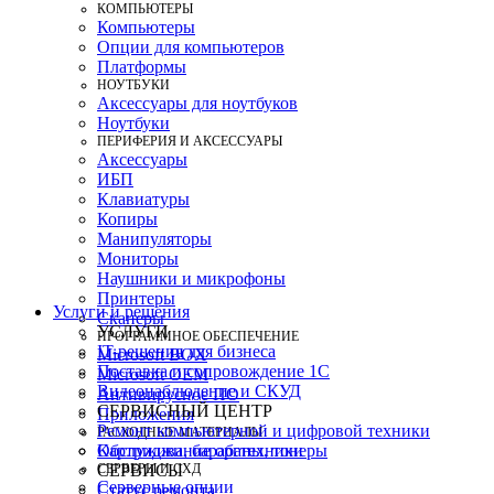
КОМПЬЮТЕРЫ
Компьютеры
Опции для компьютеров
Платформы
НОУТБУКИ
Аксессуары для ноутбуков
Ноутбуки
ПЕРИФЕРИЯ И АКСЕССУАРЫ
Аксессуары
ИБП
Клавиатуры
Копиры
Манипуляторы
Мониторы
Наушники и микрофоны
Принтеры
Услуги и решения
Сканеры
УСЛУГИ
ПРОГРАММНОЕ ОБЕСПЕЧЕНИЕ
IT-решения для бизнеса
Microsoft BOX
Поставка и сопровождение 1C
Microsoft OEM
Видеонаблюдение и СКУД
Антивирусное ПО
СЕРВИСНЫЙ ЦЕНТР
Приложения
Ремонт компьютерной и цифровой техники
РАСХОДНЫЕ МАТЕРИАЛЫ
Картриджи, барабаны, тонеры
Обслуживание оргтехники
СЕРВЕРЫ И СХД
СЕРВИСЫ
Серверные опции
Статус ремонта