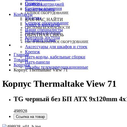
Серверы
Подбор картриджей
Системы хранения
Расчет ремонта
СЕТЕВОЕ ОБОРУДОВАНИЕ
Контакты
Модемы
КАК НАС НАЙТИ
Сетевое оборудование
Адрес и контакты
СИСТЕМЫ БЕЗОПАСНОСТИ
Наши специалисты
Видеонаблюдение
ОБРАТНАЯ СВЯЗЬ
Контроль доступа
Оставить отзыв
СКС И ИНЖЕНЕРНОЕ ОБОРУДОВАНИЕ
Аксессуары для шкафов и стоек
Крепеж
Главная
Патч-корды, кабельные сборки
Товары
Патч-панели
Корпуса
Шкафы телекоммуникационные
Корпус Thermaltake View 71
Корпус Thermaltake View 71
TG черный без БП ATX 9x120mm 4x1
498928
Ссылка на товар