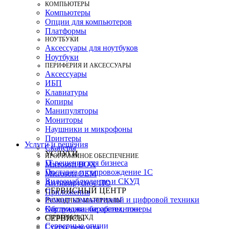
КОМПЬЮТЕРЫ
Компьютеры
Опции для компьютеров
Платформы
НОУТБУКИ
Аксессуары для ноутбуков
Ноутбуки
ПЕРИФЕРИЯ И АКСЕССУАРЫ
Аксессуары
ИБП
Клавиатуры
Копиры
Манипуляторы
Мониторы
Наушники и микрофоны
Принтеры
Услуги и решения
Сканеры
УСЛУГИ
ПРОГРАММНОЕ ОБЕСПЕЧЕНИЕ
IT-решения для бизнеса
Microsoft BOX
Поставка и сопровождение 1C
Microsoft OEM
Видеонаблюдение и СКУД
Антивирусное ПО
СЕРВИСНЫЙ ЦЕНТР
Приложения
Ремонт компьютерной и цифровой техники
РАСХОДНЫЕ МАТЕРИАЛЫ
Картриджи, барабаны, тонеры
Обслуживание оргтехники
СЕРВЕРЫ И СХД
СЕРВИСЫ
Серверные опции
Статус ремонта