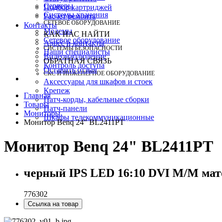
Серверы
Подбор картриджей
Системы хранения
Расчет ремонта
СЕТЕВОЕ ОБОРУДОВАНИЕ
Контакты
Модемы
КАК НАС НАЙТИ
Сетевое оборудование
Адрес и контакты
СИСТЕМЫ БЕЗОПАСНОСТИ
Наши специалисты
Видеонаблюдение
ОБРАТНАЯ СВЯЗЬ
Контроль доступа
Оставить отзыв
СКС И ИНЖЕНЕРНОЕ ОБОРУДОВАНИЕ
Аксессуары для шкафов и стоек
Крепеж
Главная
Патч-корды, кабельные сборки
Товары
Патч-панели
Мониторы
Шкафы телекоммуникационные
Монитор Benq 24" BL2411PT
Монитор Benq 24" BL2411PT
черный IPS LED 16:10 DVI M/M мато
776302
Ссылка на товар