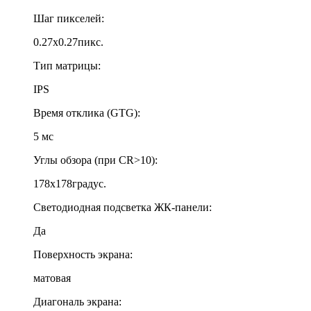
Шаг пикселей:
0.27x0.27пикс.
Тип матрицы:
IPS
Время отклика (GTG):
5 мс
Углы обзора (при CR>10):
178x178градус.
Светодиодная подсветка ЖК-панели:
Да
Поверхность экрана:
матовая
Диагональ экрана: