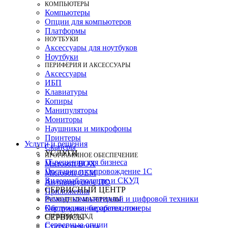
КОМПЬЮТЕРЫ
Компьютеры
Опции для компьютеров
Платформы
НОУТБУКИ
Аксессуары для ноутбуков
Ноутбуки
ПЕРИФЕРИЯ И АКСЕССУАРЫ
Аксессуары
ИБП
Клавиатуры
Копиры
Манипуляторы
Мониторы
Наушники и микрофоны
Принтеры
Услуги и решения
Сканеры
УСЛУГИ
ПРОГРАММНОЕ ОБЕСПЕЧЕНИЕ
IT-решения для бизнеса
Microsoft BOX
Поставка и сопровождение 1C
Microsoft OEM
Видеонаблюдение и СКУД
Антивирусное ПО
СЕРВИСНЫЙ ЦЕНТР
Приложения
Ремонт компьютерной и цифровой техники
РАСХОДНЫЕ МАТЕРИАЛЫ
Картриджи, барабаны, тонеры
Обслуживание оргтехники
СЕРВЕРЫ И СХД
СЕРВИСЫ
Серверные опции
Статус ремонта