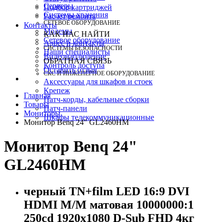
Серверы
Подбор картриджей
Системы хранения
Расчет ремонта
СЕТЕВОЕ ОБОРУДОВАНИЕ
Контакты
Модемы
КАК НАС НАЙТИ
Сетевое оборудование
Адрес и контакты
СИСТЕМЫ БЕЗОПАСНОСТИ
Наши специалисты
Видеонаблюдение
ОБРАТНАЯ СВЯЗЬ
Контроль доступа
Оставить отзыв
СКС И ИНЖЕНЕРНОЕ ОБОРУДОВАНИЕ
Аксессуары для шкафов и стоек
Крепеж
Главная
Патч-корды, кабельные сборки
Товары
Патч-панели
Мониторы
Шкафы телекоммуникационные
Монитор Benq 24" GL2460HM
Монитор Benq 24"
GL2460HM
черный TN+film LED 16:9 DVI
HDMI M/M матовая 10000000:1
250cd 1920x1080 D-Sub FHD 4кг