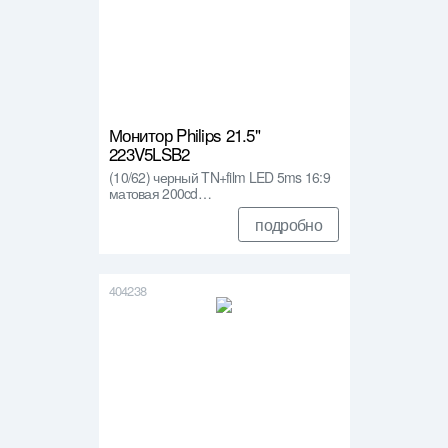
Монитор Philips 21.5"
223V5LSB2
(10/62) черный TN+film LED 5ms 16:9
матовая 200cd…
подробно
404238