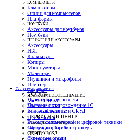
КОМПЬЮТЕРЫ
Компьютеры
Опции для компьютеров
Платформы
НОУТБУКИ
Аксессуары для ноутбуков
Ноутбуки
ПЕРИФЕРИЯ И АКСЕССУАРЫ
Аксессуары
ИБП
Клавиатуры
Копиры
Манипуляторы
Мониторы
Наушники и микрофоны
Принтеры
Услуги и решения
Сканеры
УСЛУГИ
ПРОГРАММНОЕ ОБЕСПЕЧЕНИЕ
IT-решения для бизнеса
Microsoft BOX
Поставка и сопровождение 1C
Microsoft OEM
Видеонаблюдение и СКУД
Антивирусное ПО
СЕРВИСНЫЙ ЦЕНТР
Приложения
Ремонт компьютерной и цифровой техники
РАСХОДНЫЕ МАТЕРИАЛЫ
Картриджи, барабаны, тонеры
Обслуживание оргтехники
СЕРВЕРЫ И СХД
СЕРВИСЫ
Серверные опции
Статус ремонта