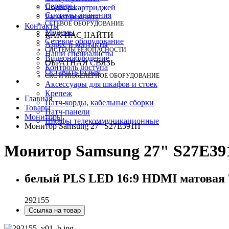
Серверы
Подбор картриджей
Системы хранения
Расчет ремонта
СЕТЕВОЕ ОБОРУДОВАНИЕ
Контакты
Модемы
КАК НАС НАЙТИ
Сетевое оборудование
Адрес и контакты
СИСТЕМЫ БЕЗОПАСНОСТИ
Наши специалисты
Видеонаблюдение
ОБРАТНАЯ СВЯЗЬ
Контроль доступа
Оставить отзыв
СКС И ИНЖЕНЕРНОЕ ОБОРУДОВАНИЕ
Аксессуары для шкафов и стоек
Крепеж
Главная
Патч-корды, кабельные сборки
Товары
Патч-панели
Мониторы
Шкафы телекоммуникационные
Монитор Samsung 27" S27E391H
Монитор Samsung 27" S27E3
белый PLS LED 16:9 HDMI матовая 7
292155
Ссылка на товар