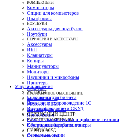
КОМПЬЮТЕРЫ
Компьютеры
Опции для компьютеров
Платформы
НОУТБУКИ
Аксессуары для ноутбуков
Ноутбуки
ПЕРИФЕРИЯ И АКСЕССУАРЫ
Аксессуары
ИБП
Клавиатуры
Копиры
Манипуляторы
Мониторы
Наушники и микрофоны
Принтеры
Услуги и решения
Сканеры
УСЛУГИ
ПРОГРАММНОЕ ОБЕСПЕЧЕНИЕ
IT-решения для бизнеса
Microsoft BOX
Поставка и сопровождение 1C
Microsoft OEM
Видеонаблюдение и СКУД
Антивирусное ПО
СЕРВИСНЫЙ ЦЕНТР
Приложения
Ремонт компьютерной и цифровой техники
РАСХОДНЫЕ МАТЕРИАЛЫ
Картриджи, барабаны, тонеры
Обслуживание оргтехники
СЕРВЕРЫ И СХД
СЕРВИСЫ
Серверные опции
Статус ремонта