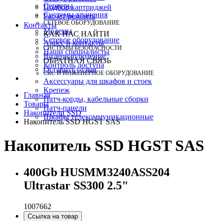
Серверы
Подбор картриджей
Системы хранения
Расчет ремонта
СЕТЕВОЕ ОБОРУДОВАНИЕ
Контакты
Модемы
КАК НАС НАЙТИ
Сетевое оборудование
Адрес и контакты
СИСТЕМЫ БЕЗОПАСНОСТИ
Наши специалисты
Видеонаблюдение
ОБРАТНАЯ СВЯЗЬ
Контроль доступа
Оставить отзыв
СКС И ИНЖЕНЕРНОЕ ОБОРУДОВАНИЕ
Аксессуары для шкафов и стоек
Крепеж
Главная
Патч-корды, кабельные сборки
Товары
Патч-панели
Накопители SSD
Шкафы телекоммуникационные
Накопитель SSD HGST SAS
Накопитель SSD HGST SAS
400Gb HUSMM3240ASS204
Ultrastar SS300 2.5"
1007662
Ссылка на товар