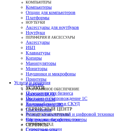
КОМПЬЮТЕРЫ
Компьютеры
Опции для компьютеров
Платформы
НОУТБУКИ
Аксессуары для ноутбуков
Ноутбуки
ПЕРИФЕРИЯ И АКСЕССУАРЫ
Аксессуары
ИБП
Клавиатуры
Копиры
Манипуляторы
Мониторы
Наушники и микрофоны
Принтеры
Услуги и решения
Сканеры
УСЛУГИ
ПРОГРАММНОЕ ОБЕСПЕЧЕНИЕ
IT-решения для бизнеса
Microsoft BOX
Поставка и сопровождение 1C
Microsoft OEM
Видеонаблюдение и СКУД
Антивирусное ПО
СЕРВИСНЫЙ ЦЕНТР
Приложения
Ремонт компьютерной и цифровой техники
РАСХОДНЫЕ МАТЕРИАЛЫ
Картриджи, барабаны, тонеры
Обслуживание оргтехники
СЕРВЕРЫ И СХД
СЕРВИСЫ
Серверные опции
Статус ремонта