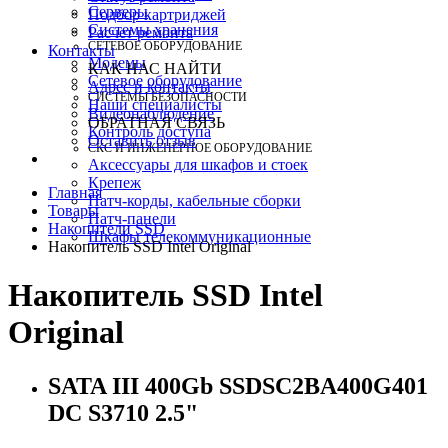
Серверы
Подбор картриджей
Системы хранения
Расчет ремонта
СЕТЕВОЕ ОБОРУДОВАНИЕ
Контакты
Модемы
КАК НАС НАЙТИ
Сетевое оборудование
Адрес и контакты
СИСТЕМЫ БЕЗОПАСНОСТИ
Наши специалисты
Видеонаблюдение
ОБРАТНАЯ СВЯЗЬ
Контроль доступа
Оставить отзыв
СКС И ИНЖЕНЕРНОЕ ОБОРУДОВАНИЕ
Аксессуары для шкафов и стоек
Крепеж
Главная
Патч-корды, кабельные сборки
Товары
Патч-панели
Накопители SSD
Шкафы телекоммуникационные
Накопитель SSD Intel Original
Накопитель SSD Intel
Original
SATA III 400Gb SSDSC2BA400G401
DC S3710 2.5"