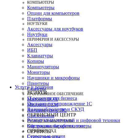
КОМПЬЮТЕРЫ
Компьютеры
Опции для компьютеров
Платформы
НОУТБУКИ
Аксессуары для ноутбуков
Ноутбуки
ПЕРИФЕРИЯ И АКСЕССУАРЫ
Аксессуары
ИБП
Клавиатуры
Копиры
Манипуляторы
Мониторы
Наушники и микрофоны
Принтеры
Услуги и решения
Сканеры
УСЛУГИ
ПРОГРАММНОЕ ОБЕСПЕЧЕНИЕ
IT-решения для бизнеса
Microsoft BOX
Поставка и сопровождение 1C
Microsoft OEM
Видеонаблюдение и СКУД
Антивирусное ПО
СЕРВИСНЫЙ ЦЕНТР
Приложения
Ремонт компьютерной и цифровой техники
РАСХОДНЫЕ МАТЕРИАЛЫ
Картриджи, барабаны, тонеры
Обслуживание оргтехники
СЕРВЕРЫ И СХД
СЕРВИСЫ
Серверные опции
Статус ремонта