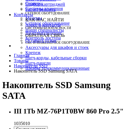
Серверы
Подбор картриджей
Системы хранения
Расчет ремонта
СЕТЕВОЕ ОБОРУДОВАНИЕ
Контакты
Модемы
КАК НАС НАЙТИ
Сетевое оборудование
Адрес и контакты
СИСТЕМЫ БЕЗОПАСНОСТИ
Наши специалисты
Видеонаблюдение
ОБРАТНАЯ СВЯЗЬ
Контроль доступа
Оставить отзыв
СКС И ИНЖЕНЕРНОЕ ОБОРУДОВАНИЕ
Аксессуары для шкафов и стоек
Крепеж
Главная
Патч-корды, кабельные сборки
Товары
Патч-панели
Накопители SSD
Шкафы телекоммуникационные
Накопитель SSD Samsung SATA
Накопитель SSD Samsung
SATA
III 1Tb MZ-76P1T0BW 860 Pro 2.5"
1035010