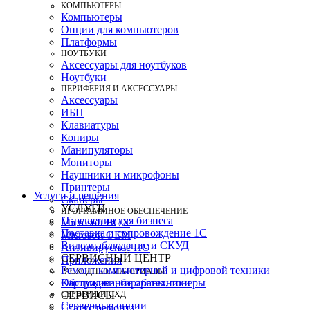
КОМПЬЮТЕРЫ
Компьютеры
Опции для компьютеров
Платформы
НОУТБУКИ
Аксессуары для ноутбуков
Ноутбуки
ПЕРИФЕРИЯ И АКСЕССУАРЫ
Аксессуары
ИБП
Клавиатуры
Копиры
Манипуляторы
Мониторы
Наушники и микрофоны
Принтеры
Услуги и решения
Сканеры
УСЛУГИ
ПРОГРАММНОЕ ОБЕСПЕЧЕНИЕ
IT-решения для бизнеса
Microsoft BOX
Поставка и сопровождение 1C
Microsoft OEM
Видеонаблюдение и СКУД
Антивирусное ПО
СЕРВИСНЫЙ ЦЕНТР
Приложения
Ремонт компьютерной и цифровой техники
РАСХОДНЫЕ МАТЕРИАЛЫ
Картриджи, барабаны, тонеры
Обслуживание оргтехники
СЕРВЕРЫ И СХД
СЕРВИСЫ
Серверные опции
Статус ремонта