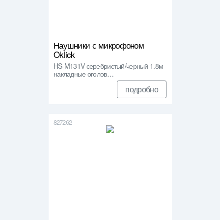
Наушники с микрофоном
Oklick
HS-M131V серебристый/черный 1.8м
накладные оголов…
подробно
827262